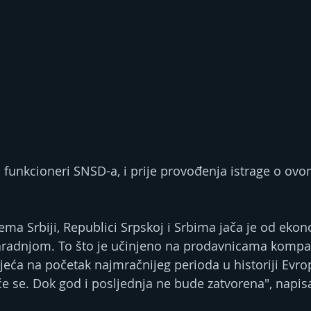
gi funkcioneri SNSD-a, i prije provođenja istrage o ov
ema Srbiji, Republici Srpskoj i Srbima jača je od eko
 saradnjom. To što je učinjeno na prodavnicama kompani
eća na početak najmračnijeg perioda u historiji Evrope 
 će se. Dok god i posljednja ne bude zatvorena", napis