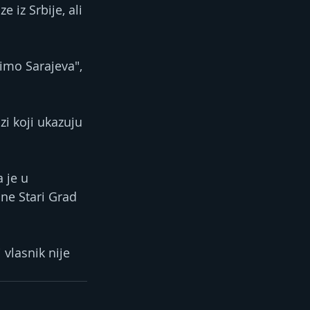
 iz Srbije, ali 
imo Sarajeva", 
zi koji ukazuju 
 je u 
ine Stari Grad 
 vlasnik nije 