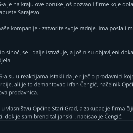
-a je na kraju ove poruke još pozvao i firme koje dolaze
 napuste Sarajevo.
aše kompanije - zatvorite svoje radnje. Ima posla i m
io sinoć, se i dalje istražuje, a još nisu objavljeni doka
jela.
RS-a su u reakcijama istakli da je riječ o prodavnici koja
Srbije, ali je to demantovao Irfan Čengić, načelnik Opć
 ova prodavnica.
 u vlasništvu Općine Stari Grad, a zakupac je firma čiji
, dok je sam brend talijanski", napisao je Čengić.