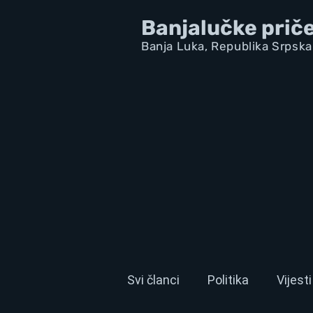
Banjalučke prič
Banja Luka,
Republik
a Srpska
Svi članci
Politika
Vijesti