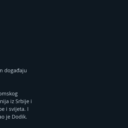
om događaju 
nomskog 
ja iz Srbije i 
i svijeta. I 
ao je Dodik.