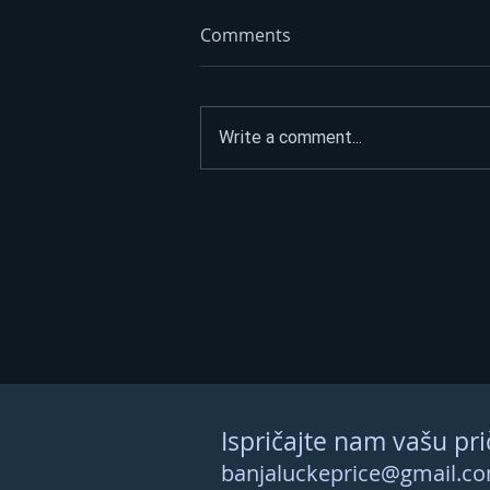
Comments
Write a comment...
ASFALTIRAO PUT DO
SPOMENIKA HEROJIMA, PA
POSLAO JASNU PORUKU:
“Narod nije na prodaju”
Ispričajte nam vašu pri
banjaluckeprice@gmail.c