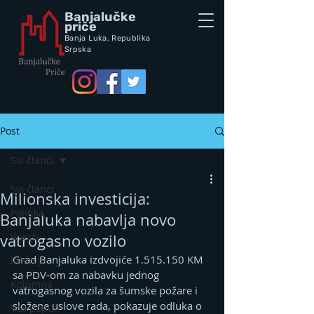
Banjalučke
priče
Banja Luka,
Republik
a
Srpska
Post
Svi članci
Svi članci
Milionska investicija:
Politika
Banjaluka nabavlja novo
Vijesti
vatrogasno vozilo
Grad Banjaluka izdvojiće 1.515.150 KM 
Intervju
sa PDV-om za nabavku jednog 
Kolumna
vatrogasnog vozila za šumske požare i 
složene uslove rada, pokazuje odluka o 
Vox populi