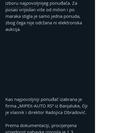
izboru najpovoljnijeg ponuđača. Za 
Šta kaže Tviter?
posao vrijedan više od milion i po 
maraka stigla je samo jedna ponuda, 
zbog čega nije održana ni elektronska 
aukcija.
Kao najpovoljniji ponuđač izabrana je 
firma „MIPEX-AUTO RS“ iz Banjaluke, čiji 
je vlasnik i direktor Radojica Obradović.
Prema dokumentaciji, procijenjena 
vrijednost nabavke iznosila je 1,3 