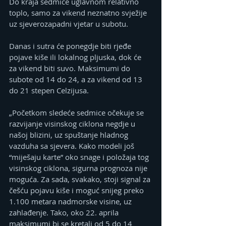
Do kraja sedmice uglavnom relativno 
toplo, samo za vikend neznatno svježije 
uz sjeverozapadni vjetar u subotu.
Danas i sutra će ponegdje biti rjeđe 
pojave kiše ili lokalnog pljuska, dok će 
za vikend biti suvo. Maksimumi do 
subote od 14 do 24, a za vikend od 13 
do 21 stepen Celzijusa.
„Početkom sledeće sedmice očekuje se 
razvijanje visinskog ciklona negdje u 
našoj blizini, uz spuštanje hladnog 
vazduha sa sjevera. Kako modeli još 
“miješaju karte” oko snage i položaja tog 
visinskog ciklona, sigurna prognoza nije 
moguća. Za sada, svakako, stoji signal za 
češću pojavu kiše i moguć snijeg preko 
1.100 metara nadmorske visine, uz 
zahlađenje. Tako, oko 22. aprila 
maksimumi bi se kretali od 5 do 14 