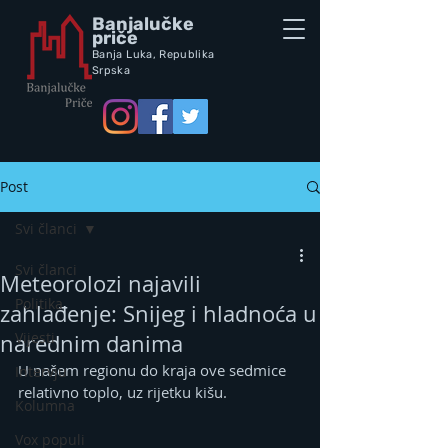
Banjalučke
priče
Banja Luka,
Republik
a
Srpska
Post
Svi članci
Svi članci
Meteorolozi najavili
Politika
zahlađenje: Snijeg i hladnoća u
Vijesti
narednim danima
U našem regionu do kraja ove sedmice 
Intervju
relativno toplo, uz rijetku kišu.
Kolumna
Vox populi