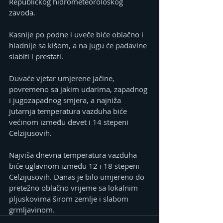
Republičkog hidrometeorološkog 
zavoda.
Kasnije po podne i uveče biće oblačno i 
hladnije sa kišom, a na jugu će padavine 
slabiti i prestati.
Duvaće vjetar umjerene jačine, 
povremeno sa jakim udarima, zapadnog 
i jugozapadnog smjera, a najniža 
jutarnja temperatura vazduha biće 
većinom između devet i 14 stepeni 
Celzijusovih.
Najviša dnevna temperatura vazduha 
biće uglavnom između 12 i 18 stepeni 
Celzijusovih. Danas je bilo umjereno do 
pretežno oblačno vrijeme sa lokalnim 
pljuskovima širom zemlje i slabom 
grmljavinom.