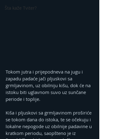
Šta kaže Tviter?
Tokom jutra i prijepodneva na jugu i 
zapadu padaće jači pljuskovi sa 
grmljavinom, uz obilniju kišu, dok će na 
istoku biti uglavnom suvo uz sunčane 
periode i toplije.
Kiša i pljuskovi sa grmljavinom proširiće 
se tokom dana do istoka, te se očekuju i 
lokalne nepogode uz obilnije padavine u 
kratkom periodu, saopšteno je iz 