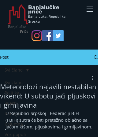
Banjalučke
priče
Banja Luka,
Republik
a
Srpska
Post
Svi članci
Svi članci
Meteorolozi najavili nestabilan
Politika
vikend: U subotu jači pljuskovi
Vijesti
i grmljavina
U Republici Srpskoj i Federaciji BiH 
Intervju
(FBiH) sutra će biti pretežno oblačno sa 
Kolumna
jačom kišom, pljuskovima i grmljavinom.
Vox populi