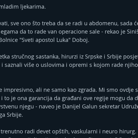
 mladim ljekarima.
hvati, sve ono što treba da se radi u abdomenu, sada će
gama da to rade van operacione sale - rekao je Siniš
Bolnice "Sveti apostol Luka" Doboj.
ka stručnog sastanka, hirurzi iz Srpske i Srbije posjet
" i saznali više o uslovima i opremi s kojom rade njih
je impresivno, ali ne samo kao zgrada. Mi smo ovdje su
i to je ona garancija da građani ove regije mogu da d
avstvenu njegu - naveo je Danijel Galun sekretar Udruž
a Srbije.
trenutno radi devet opštih, vaskularni i neuro hirurg. 