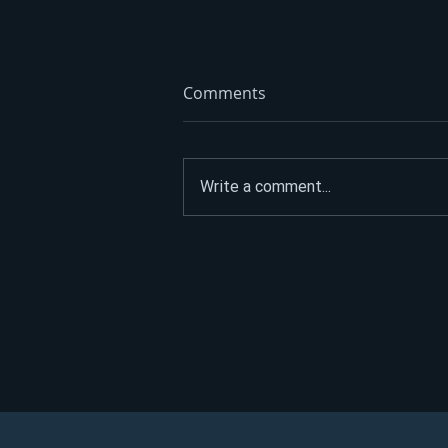
Comments
Write a comment...
GORIVO SKUPLJE, ALI I DALJE
NAJJEFTINIJE U REGIONU
Evo šta nas čeka na
pumpama u narednom
periodu