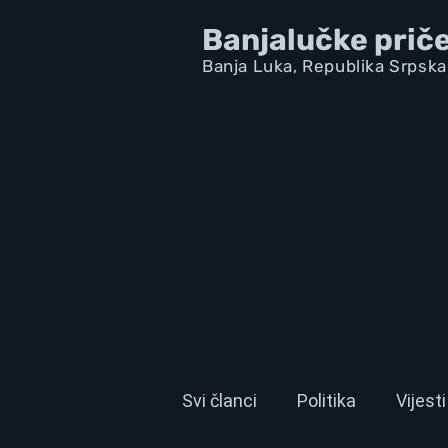
Banjalučke prič
Banja Luka,
Republik
a Srpska
Svi članci
Politika
Vijesti