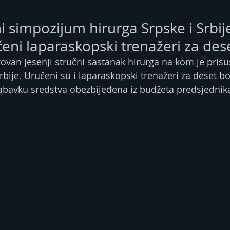
simpozijum hirurga Srpske i Srbij
eni laparaskopski trenažeri za des
ovan jesenji stručni sastanak hirurga na kom je prisu
Srbije. Uručeni su i laparaskopski trenažeri za deset bo
nabavku sredstva obezbijeđena iz budžeta predsjednik