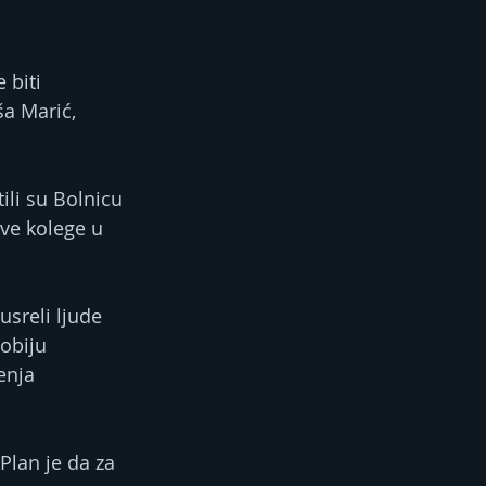
 biti 
a Marić, 
ili su Bolnicu 
ove kolege u 
sreli ljude 
obiju 
enja 
Plan je da za 