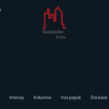
e
Intervju
Kolumna
Vox populi
Šta kaže 