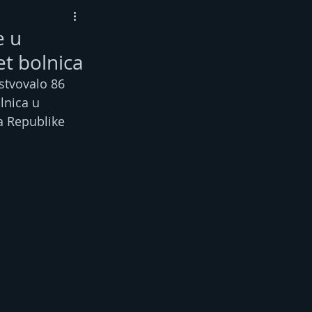
e u
et bolnica
stvovalo 86 
lnica u 
a Republike 