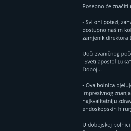
Posebno će značiti
- Svi oni potezi, za
dostupno našim kole
zamjenik direktora 
Uoči zvaničnog počet
"Sveti apostol Luka
Doboju.
- Ova bolnica djelu
impresivnog znanja 
najkvalitetniju zdr
endoskopskih hirurg
U dobojskoj bolnici 