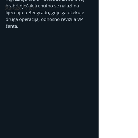
hrabri dječak trenutno se nalazi na 
Šta kaže Tviter?
liječenju u Beogradu, gdje ga očekuje 
druga operacija, odnosno revizija VP 
šanta.