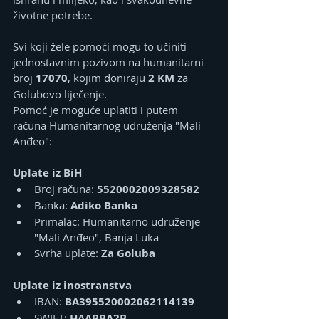
životne potrebe.
Svi koji žele pomoći mogu to učiniti 
jednostavnim pozivom na humanitarni 
broj 
17070
, kojim doniraju 
2 KM
 za 
Golubovo liječenje.
Pomoć je moguće uplatiti i putem 
računa Humanitarnog udruženja "Mali 
Anđeo":
Uplate iz BiH
Broj računa: 
5520002009328582
Banka: 
Adiko Banka
Primalac: Humanitarno udruženje 
"Mali Anđeo", Banja Luka
Svrha uplate: 
Za Goluba
Uplate iz inostranstva
IBAN: 
BA395520002062114139
SWIFT: 
HAABBA2B