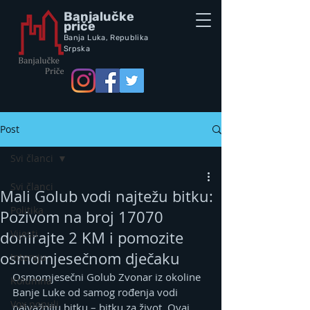
Banjalučke
priče
Banja Luka,
Republik
a
Srpska
Post
Svi članci
Svi članci
Mali Golub vodi najtežu bitku:
Politika
Pozivom na broj 17070
Vijesti
donirajte 2 KM i pomozite
osmomjesečnom dječaku
Intervju
Osmomjesečni Golub Zvonar iz okoline 
Kolumna
Banje Luke od samog rođenja vodi 
Vox populi
najvažniju bitku – bitku za život. Ovaj 