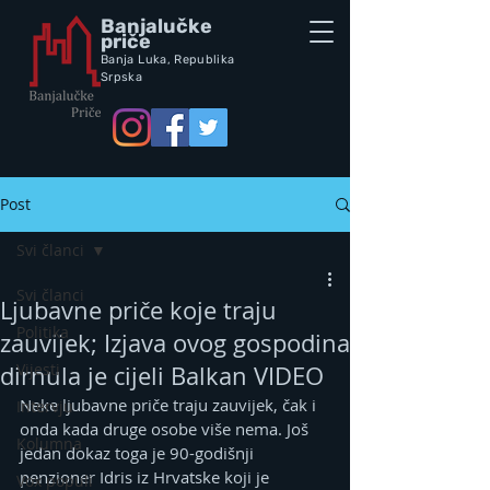
Banjalučke
priče
Banja Luka,
Republik
a
Srpska
Post
Svi članci
Svi članci
Ljubavne priče koje traju
Politika
zauvijek; Izjava ovog gospodina
Vijesti
dirnula je cijeli Balkan VIDEO
Neke ljubavne priče traju zauvijek, čak i 
Intervju
onda kada druge osobe više nema. Još 
Kolumna
jedan dokaz toga je 90-godišnji 
penzioner Idris iz Hrvatske koji je 
Vox populi