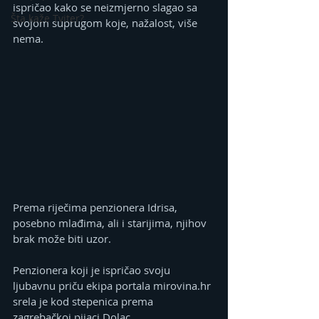
ispričao kako se neizmjerno slagao sa 
Šta kaže Tviter?
svojom suprugom koje, nažalost, više 
nema.
Prema riječima penzionera Idrisa, 
posebno mlađima, ali i starijima, njihov 
brak može biti uzor.
Penzionera koji je ispričao svoju 
ljubavnu priču ekipa portala mirovina.hr 
srela je kod stepenica prema 
zagrebačkoj pijaci Dolac.