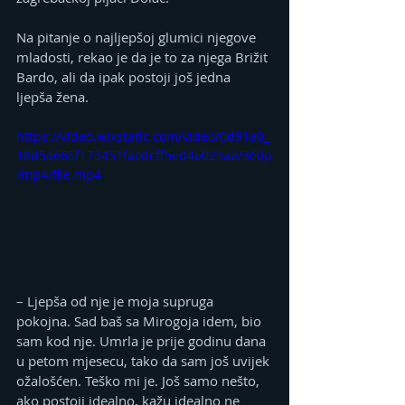
Na pitanje o najljepšoj glumici njegove 
mladosti, rekao je da je to za njega Brižit 
Bardo, ali da ipak postoji još jedna 
ljepša žena.
https://video.wixstatic.com/video/0d91a0_
18d5a665f173451facdcff5ed4e023ae/360p
/mp4/file.mp4
– Ljepša od nje je moja supruga 
pokojna. Sad baš sa Mirogoja idem, bio 
sam kod nje. Umrla je prije godinu dana 
u petom mjesecu, tako da sam još uvijek 
ožalošćen. Teško mi je. Još samo nešto, 
ako postoji idealno, kažu idealno ne 