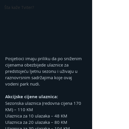
Šta kaže Tviter?
Posjetioci imaju priliku da po sniženim 
cijenama obezbijede ulaznice za 
predstojeću ljetnu sezonu i uživaju u 
raznovrsnim sadržajima koje ovaj 
vodeni park nudi.
Akcijske cijene ulaznica:
Sezonska ulaznica (redovna cijena 170 
KM) – 110 KM
Ulaznica za 10 ulazaka – 48 KM
Ulaznica za 20 ulazaka – 80 KM
Ulaznica za 30 ulazaka – 104 KM