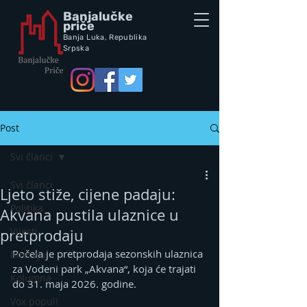
Banjalučke
priče
Banja Luka,
Republik
a
Srpska
Post
Svi članci
Svi članci
Ljeto stiže, cijene padaju:
Politika
Akvana pustila ulaznice u
Vijesti
pretprodaju
Počela je pretprodaja sezonskih ulaznica 
Intervju
za Vodeni park „Akvana“, koja će trajati 
Kolumna
do 31. maja 2026. godine.
Vox populi