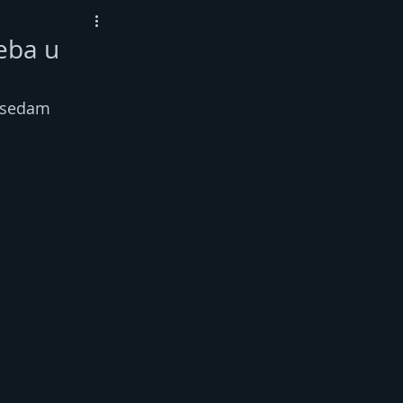
beba u
i sedam 