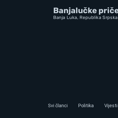
Banjalučke prič
Banja Luka,
Republik
a Srpska
Svi članci
Politika
Vijesti