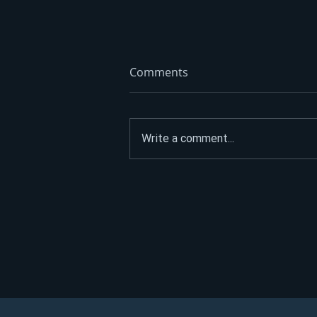
Comments
Write a comment...
Vrućine ne popuštaju: Evo
gdje će danas biti i do 38
stepeni