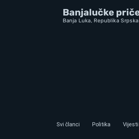
Banjalučke prič
Banja Luka,
Republik
a Srpska
Svi članci
Politika
Vijesti