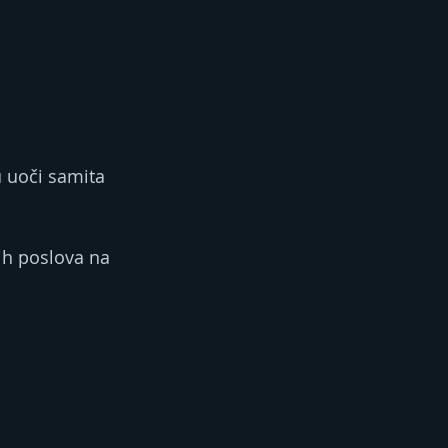
u uoči samita 
ih poslova na 