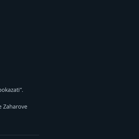
pokazati“.
e Zaharove 