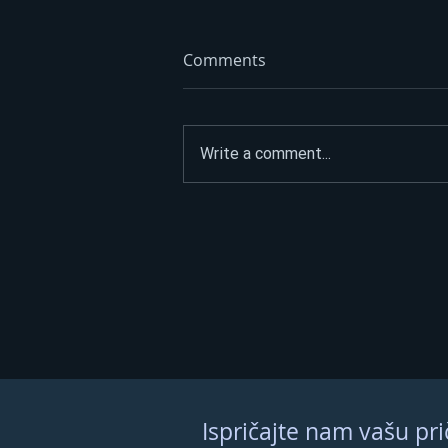
Comments
Write a comment...
Prisustvovao veliki broj
vjernika: Osveštan hram u
banjalučkom naselju Derviši
Ispričajte nam vašu pri