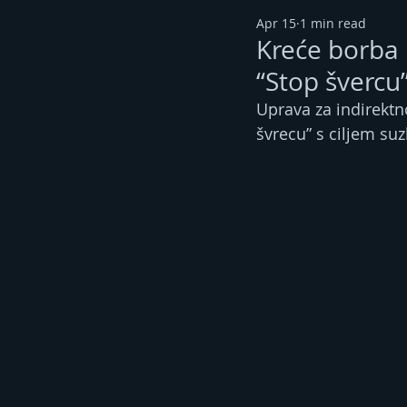
Apr 15
1 min read
Kreće borba 
“Stop švercu
Uprava za indirektn
švrecu” s ciljem su