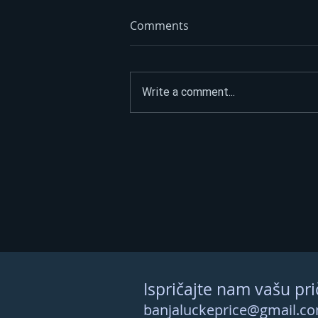
Comments
Write a comment...
Litar poskupio 70 feninga:
Dizel trenutno ide i do 3,45
KM – evo kad se očekuju
nove cijene
Ispričajte nam vašu pri
banjaluckeprice@gmail.c