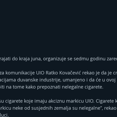
rajati do kraja juna, organizuje se sedmu godinu zar
za komunikacije UIO Ratko Kovačević rekao je da je crn
cijama duvanske industrije, umanjeno i da će u ovoj
ti na tome kako prepoznati nelegalne cigarete.
 su cigarete koje imaju akciznu markicu UIO. Cigarete 
arkicu neke od susjednih zemalja su nelegalne”, rekao
uci.