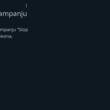
 kampanju
ampanju “Stop 
đevina.