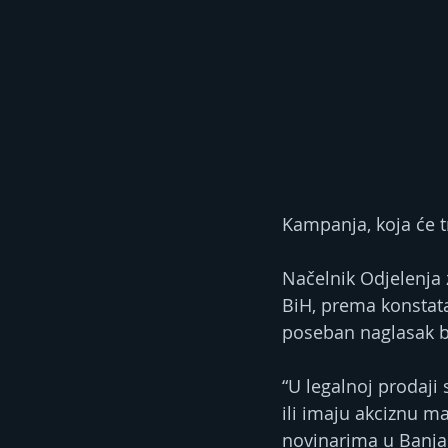
Kampanja, koja će t
Načelnik Odjelenja 
BiH, prema konstata
poseban naglasak bi
“U legalnoj prodaji
ili imaju akciznu m
novinarima u Banjal