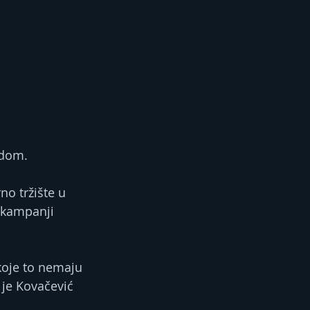
edom.
o tržište u 
 kampanji 
koje to nemaju 
 je Kovačević 