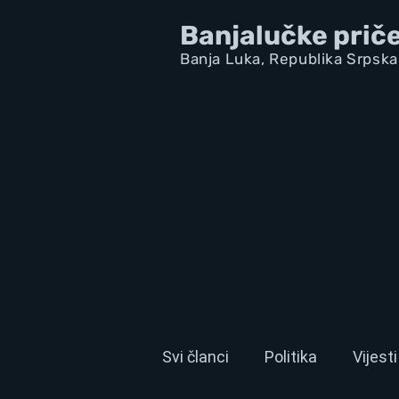
Banjalučke prič
Banja Luka,
Republik
a Srpska
Svi članci
Politika
Vijesti