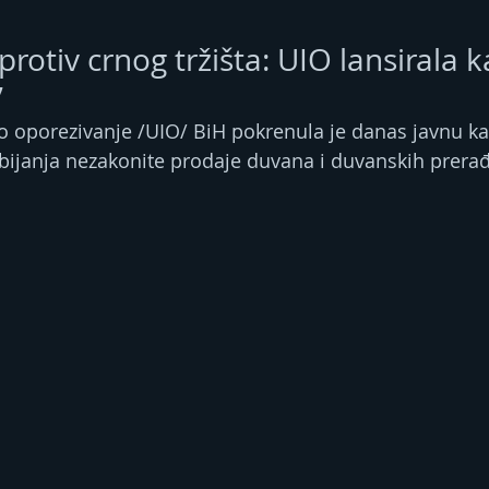
protiv crnog tržišta: UIO lansirala
”
o oporezivanje /UIO/ BiH pokrenula je danas javnu k
zbijanja nezakonite prodaje duvana i duvanskih prera