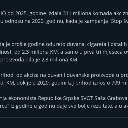
IO od 2025. godine izdala 311 miliona komada akcizn
e u odnosu na 2020. godinu, kada je kampanja “Stop šv
da je prošle godine oduzeto duvana, cigareta i ostalih
dnosti od 2,3 miliona KM, a samo u prva tri mjeseca o
 proizvoda bila je 2,8 miliona KM.
rihodi od akciza na duvan i duvanske proizvode u pro
ardi KM, dok je u 2020. godini taj prihod iznosio 709 m
nja ekonomista Republike Srpske SVOT Saša Grabovac
u” iz godine u godinu daje sve bolje rezultate, a u ak