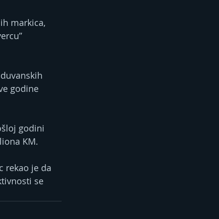
ih markica, 
ercu” 
 duvanskih 
ve godine 
šloj godini 
iliona KM.
 rekao je da 
tivnosti se 