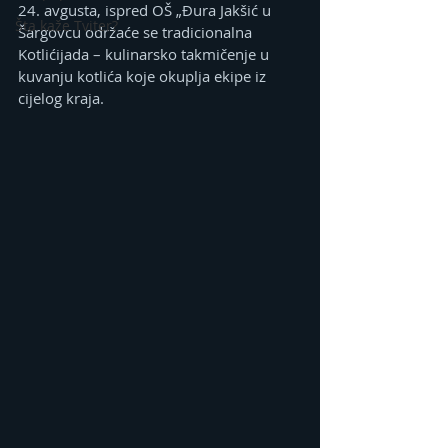
24. avgusta, ispred OŠ „Đura Jakšić u 
Šta kaže Tviter?
Šargovcu održaće se tradicionalna 
Kotlićijada – kulinarsko takmičenje u 
kuvanju kotlića koje okuplja ekipe iz 
cijelog kraja.