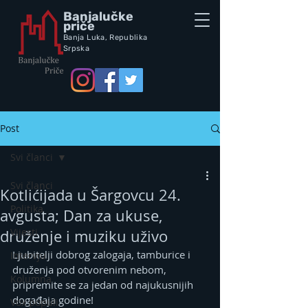
Banjalučke
priče
Banja Luka,
Republik
a
Srpska
Post
Svi članci
Svi članci
Kotlićijada u Šargovcu 24.
Politika
avgusta; Dan za ukuse,
Vijesti
druženje i muziku uživo
Ljubitelji dobrog zalogaja, tamburice i 
Intervju
druženja pod otvorenim nebom, 
Kolumna
pripremite se za jedan od najukusnijih 
događaja godine!
Vox populi