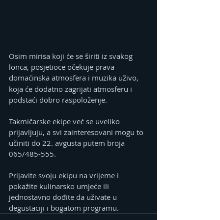
Osim mirisa koji će se širiti iz svakog 
lonca, posjetioce očekuje prava 
domaćinska atmosfera i muzika
uživo, 
koja će dodatno zagrijati atmosferu i 
podstaći dobro raspoloženje.
Takmičarske ekipe već se uveliko 
prijavljuju, a svi zainteresovani mogu to 
učiniti do 22. avgusta putem broja 
065/485-555.
Prijavite svoju ekipu na vrijeme i 
pokažite kulinarsko umjeće ili 
jednostavno dođite da uživate u 
degustaciji i bogatom programu.