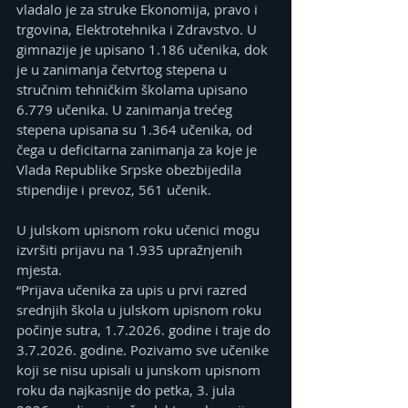
vladalo je za struke Ekonomija, pravo i 
trgovina, Elektrotehnika i Zdravstvo. U 
gimnazije je upisano 1.186 učenika, dok 
je u zanimanja četvrtog stepena u 
stručnim tehničkim školama upisano 
6.779 učenika. U zanimanja trećeg 
stepena upisana su 1.364 učenika, od 
čega u deficitarna zanimanja za koje je 
Vlada Republike Srpske obezbijedila 
stipendije i prevoz, 561 učenik.
U julskom upisnom roku učenici mogu 
izvršiti prijavu na 1.935 upražnjenih 
mjesta.
“Prijava učenika za upis u prvi razred 
srednjih škola u julskom upisnom roku 
počinje sutra, 1.7.2026. godine i traje do 
3.7.2026. godine. Pozivamo sve učenike 
koji se nisu upisali u junskom upisnom 
roku da najkasnije do petka, 3. jula 