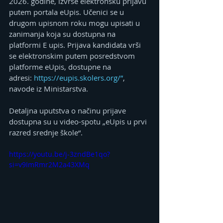
2026. godine, izvrše elektronsku prijavu 
putem portala eUpis. Učenici se u 
drugom upisnom roku mogu upisati u 
zanimanja koja su dostupna na 
platformi E upis. Prijava kandidata vrši 
se elektronskim putem posredstvom 
platforme eUpis, dostupne na 
adresi: 
https://eupis.skolers.org/”
, 
navode iz Ministarstva.
Detaljna uputstva o načinu prijave 
dostupna su u video-spotu „eUpis u prvi 
razred srednje škole“.
https://youtu.be/j-3zndBe1qo?
si=v9ImRmr2M2a43XMq