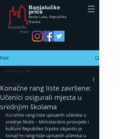
Banjalučke
priče
Banja Luka,
Republik
a
Srpska
Post
Svi članci
Svi članci
Konačne rang liste završene:
Politika
Učenici osigurali mjesta u
Vijesti
srednjim školama
Konačne rang-liste upisanih učenika u 
Intervju
srednje škole – Ministarstvo prosvjete i 
Kolumna
kulture Republike Srpske objavilo je 
konačne rang-liste upisanih učenika u 
Vox populi