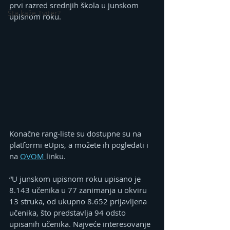
prvi razred srednjih škola u junskom 
Šta kaže Tviter?
upisnom roku.
Konačne rang-liste su dostupne su na 
platformi eUpis, a možete ih pogledati i 
na 
OVOM 
linku.
“U junskom upisnom roku upisano je 
8.143 učenika u 77 zanimanja u okviru 
13 struka, od ukupno 8.652 prijavljena 
učenika, što predstavlja 94 odsto 
upisanih učenika. Najveće interesovanje 