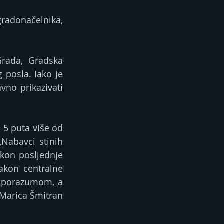
radonačelnika, 
rada, Gradska 
posla. Iako je 
no prikazivati 
5 puta više od 
Nabavci stinih 
on posljednje 
kon centralne 
 sporazumom, a 
 Marica Šmitran 