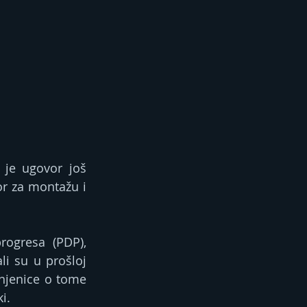
je ugovor još 
r za montažu i 
rogresa (PDP), 
i su u prošloj 
njenice o tome 
i.