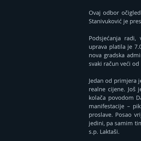
Ovaj odbor očigledn
Stanivuković je pre
Podsjećanja radi,
uprava platila je 7
nova gradska admini
svaki račun veći od
Jedan od primjera j
realne cijene. Još
kolača povodom Dan
manifestacije – pi
proslave. Posao vr
jedini, pa samim ti
s.p. Laktaši.