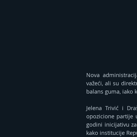
Nova administracij
važeći, ali su dir
balans guma, iako 
Jelena Trivić i Dr
opozicione partije 
godini inicijativu 
kako institucije Rep