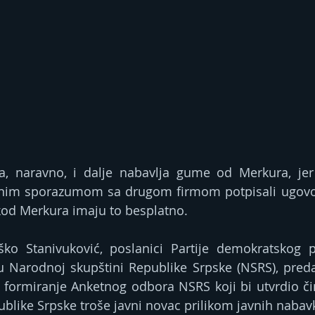
a, naravno, i dalje nabavlja gume od Merkura, jer 
ektnim sporazumom sa drugom firmom potpisali ugovo
kod Merkura imaju to besplatno.
aško Stanivuković, poslanici Partije demokratskog p
u Narodnoj skupštini Republike Srpske (NSRS), predal
za formiranje Anketnog odbora NSRS koji bi utvrdio či
ublike Srpske troše javni novac prilikom javnih nabavk