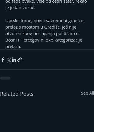
od tada ovako, više od četiri sata”, rekao 
je jedan vozač.
Uprsks tome, novi i savremeni granični 
prelaz s mostom u Gradišci još nije 
otvoren zbog neslaganja političara u 
Bosni i Hercegovini oko kategorizacije 
prelaza.
Related Posts
See All