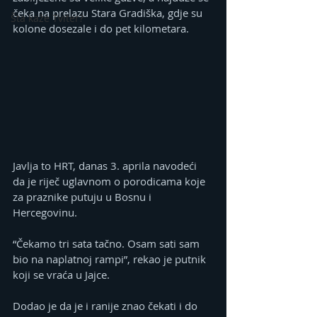
čeka na prelazu Stara Gradiška, gdje su 
Šta kaže Tviter?
kolone dosezale i do pet kilometara.
Javlja to HRT, danas 3. aprila navodeći 
da je riječ uglavnom o porodicama koje 
za praznike putuju u Bosnu i 
Hercegovinu.
“Čekamo tri sata tačno. Osam sati sam 
bio na naplatnoj rampi”, rekao je putnik 
koji se vraća u Jajce.
Dodao je da je i ranije znao čekati i do 