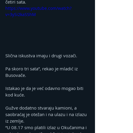
četiri sata.
https://www.youtube.com/watch?
v=3ySi2kaSShM
Slična iskustva imaju i drugi vozači.
Pa skoro tri sata”, rekao je mladić iz 
Busovače.
Istakao je da je već odavno mogao biti 
kod kuće.
Gužve dodatno stvaraju kamioni, a 
saobraćaj je otežan i na ulazu i na izlazu 
iz zemlje.
“U 08.17 smo platili izlaz u Okučanima i 