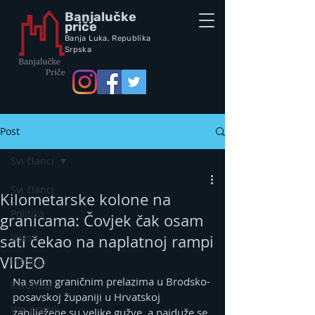
Banjalučke
priče
Banja Luka,
Republik
a
Srpska
Post
Svi članci
Svi članci
Kilometarske kolone na
Politika
granicama: Čovjek čak osam
Vijesti
sati čekao na naplatnoj rampi
VIDEO
Intervju
Na svim graničnim prelazima u Brodsko-
Kolumna
posavskoj županiji u Hrvatskoj 
Vox populi
zabilježene su velike gužve, a najduže se 