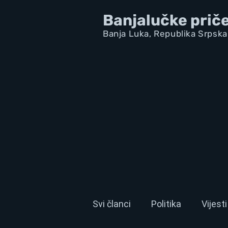
Banjalučke prič
Banja Luka,
Republik
a Srpska
Svi članci
Politika
Vijesti