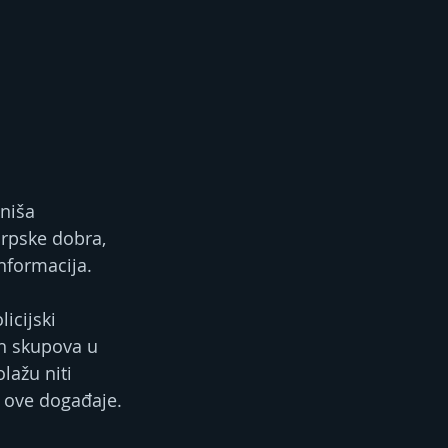
niša 
rpske dobra, 
nformacija.
icijski 
h skupova u 
lažu niti  
 ove događaje.