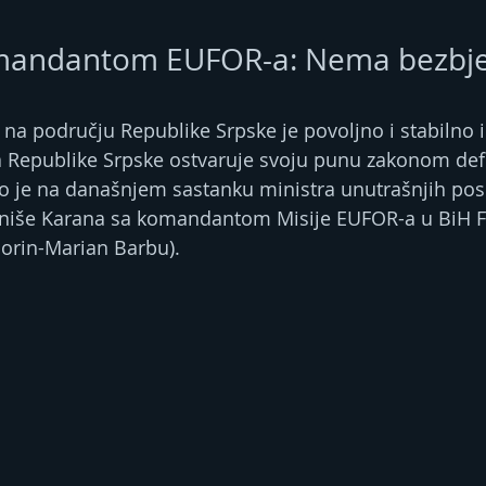
mandantom ЕUFOR-a: Nema bezbj
 na području Republike Srpske je povoljno i stabilno i
a Republike Srpske ostvaruje svoju punu zakonom def
no je na današnjem sastanku ministra unutrašnjih pos
iniše Karana sa komandantom Misije ЕUFOR-a u BiH F
orin-Marian Barbu).