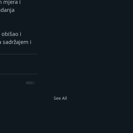
 mjera i 
adanja 
obišao i 
a sadržajem i 
See All