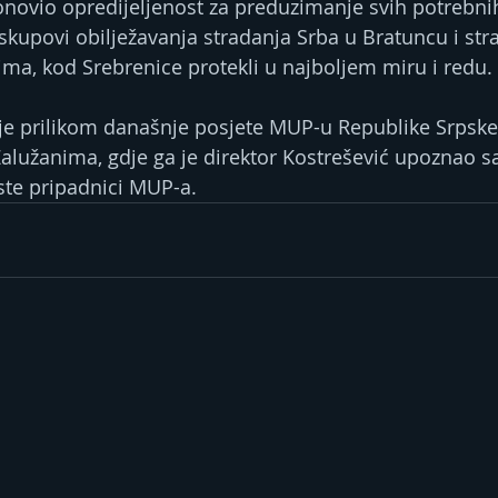
onovio opredijeljenost za preduzimanje svih potrebnih
 skupovi obilježavanja stradanja Srba u Bratuncu i str
ma, kod Srebrenice protekli u najboljem miru i redu.
e prilikom današnje posjete MUP-u Republike Srpske 
alužanima, gdje ga je direktor Kostrešević upoznao s
te pripadnici MUP-a.