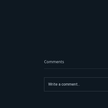
Comments
Write a comment...
Litar poskupio 70 feninga:
Dizel trenutno ide i do 3,45