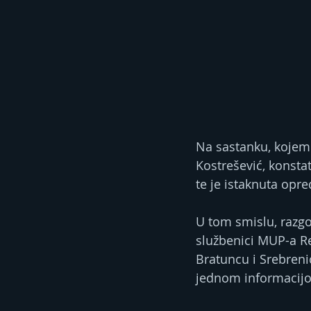
Na sastanku, kojem j
Kostrešević, konsta
te je istaknuta opr
U tom smislu, razgo
službenici MUP-a R
Bratuncu i Srebrenic
jednom informacijo