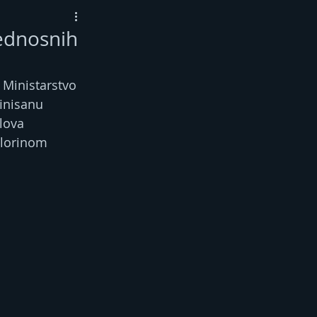
ednosnih
 Ministarstvo 
inisanu 
lova 
lorinom 