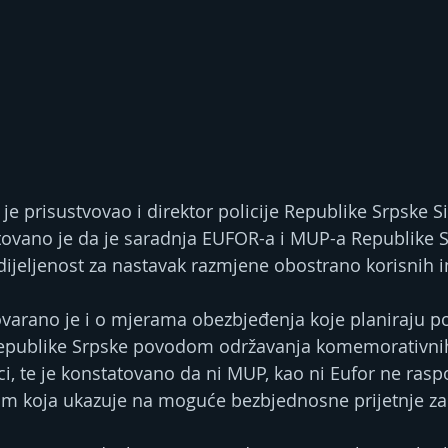
e prisustvovao i direktor policije Republike Srpske Si
tovano je da je saradnja ЕUFOR-a i MUP-a Republike S
edijeljenost za nastavak razmjene obostrano korisnih i
varano je i o mjerama obezbjeđenja koje planiraju pol
epublike Srpske povodom održavanja komemorativni
i, te je konstatovano da ni MUP, kao ni Еufor ne raspo
m koja ukazuje na moguće bezbjednosne prijetnje za