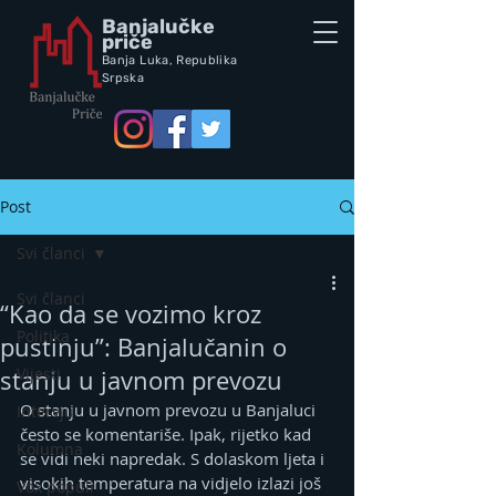
Banjalučke
priče
Banja Luka,
Republik
a
Srpska
Post
Svi članci
Svi članci
“Kao da se vozimo kroz
Politika
pustinju”: Banjalučanin o
Vijesti
stanju u javnom prevozu
O stanju u javnom prevozu u Banjaluci 
Intervju
često se komentariše. Ipak, rijetko kad 
Kolumna
se vidi neki napredak. S dolaskom ljeta i 
visokih temperatura na vidjelo izlazi još 
Vox populi