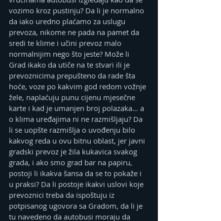
vozimo kroz pustinju? Da li je normalno 
da iako uredno plaćamo za uslugu 
prevoza, nikome ne pada na pamet da 
sredi te klime i učini prevoz malo 
normalnijim nego što jeste? Može li 
Grad ikako da utiče na te stvari ili je 
prevoznicima prepušteno da rade šta 
hoće, voze po kakvim god redom vožnje 
žele, naplaćuju punu cijenu mjesečne 
karte i kad je umanjen broj polazaka… a 
o klima uređajima ni ne razmišljaju? Da 
li se uopšte razmišlja o uvođenju bilo 
kakvog reda u ovu bitnu oblast, jer javni 
gradski prevoz je žila kukavica svakog 
grada, i ako smo grad bar na papiru, 
postoji li ikakva šansa da se to pokaže i 
u praksi? Da li postoje ikakvi uslovi koje 
prevoznici treba da ispoštuju iz 
potpisanog ugovora sa Gradom, da li je 
tu navedeno da autobusi moraju da 