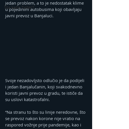
jedan problem, a to je nedostatak klime 
Šta kaže Tviter?
u pojedinim autobusima koji obavljaju 
javni prevoz u Banjaluci. 
Svoje nezadovljsto odlučio je da podijeli 
i jedan Banjalučanin, koji svakodnevno 
koristi javni prevoz u gradu, te ističe da 
su uslovi katastrofalni. 
“Na stranu to što su linije neredovne, što 
se prevoz nakon korone nije vratio na 
raspored vožnje prije pandemije, kao i 