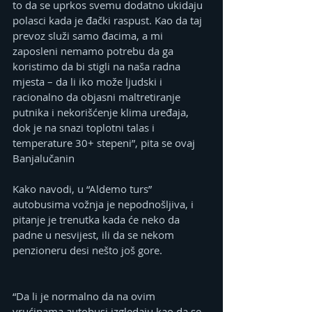
to da se uprkos svemu dodatno ukidaju 
polasci kada je đački raspust. Kao da taj 
prevoz služi samo đacima, a mi 
zaposleni nemamo potrebu da ga 
koristimo da bi stigli na naša radna 
mjesta – da li iko može ljudski i 
racionalno da objasni maltretiranje 
putnika i nekorišćenje klima uređaja, 
dok je na snazi toplotni talas i 
temperature 30+ stepeni”, pita se ovaj 
Banjalučanin 
Kako navodi, u “Aldemo turs” 
autobusima vožnja je nepodnošljiva, i 
pitanje je trenutka kada će neko da 
padne u nesvijest, ili da se nekom 
penzioneru desi nešto još gore.
“Da li je normalno da na ovim 
vrućinama autobusi izgledaju kao da se 