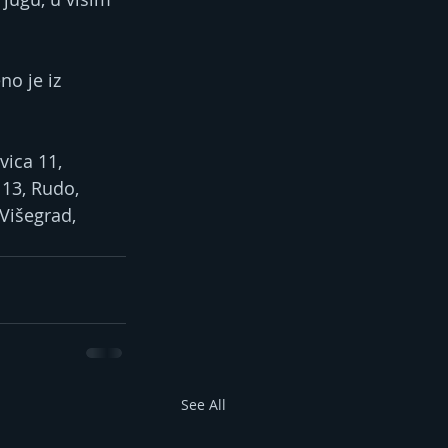
o je iz 
ica 11, 
 13, Rudo, 
Višegrad, 
See All