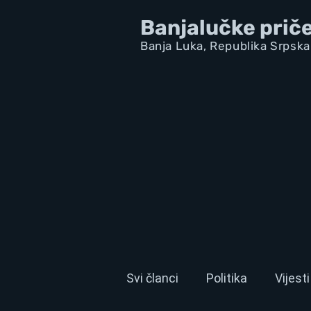
Banjalučke prič
Banja Luka,
Republik
a Srpska
Svi članci
Politika
Vijesti