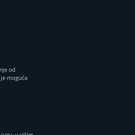
nje od 
e je moguća 
jugu, u višim 