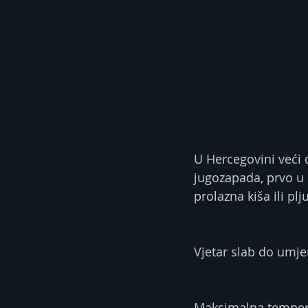
U Hercegovini veći 
jugozapada, prvo u K
prolazna kiša ili pl
Vjetar slab do umj
Maksimalna tempera