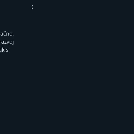
lačno, 
razvoj 
ak s 