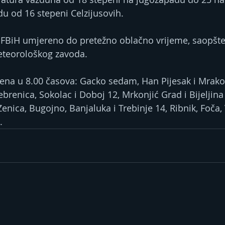
u od 16 stepeni Celzijusovih.
 i FBiH umjereno do pretežno oblačno vrijeme, saopšten
teorološkog zavoda.
na u 8.00 časova: Gacko sedam, Han Pijesak i Mrakov
rebrenica, Sokolac i Doboj 12, Mrkonjić Grad i Bijeljina
enica, Bugojno, Banjaluka i Trebinje 14, Ribnik, Foča, 
.