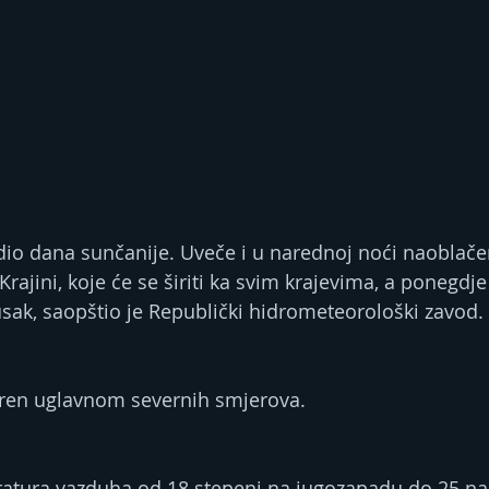
dio dana sunčanije. Uveče i u narednoj noći naoblače
rajini, koje će se širiti ka svim krajevima, a ponegdj
jusak, saopštio je Republički hidrometeorološki zavod.
eren uglavnom severnih smjerova.
tura vazduha od 18 stepeni na jugozapadu do 25 na 