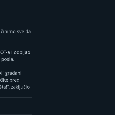
 činimo sve da 
OT-a i odbijao 
 posla.
li građani 
đite pred 
ta!“, zaključio 