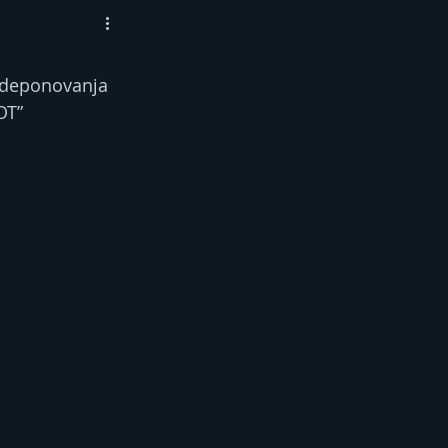
i deponovanja 
OT” 