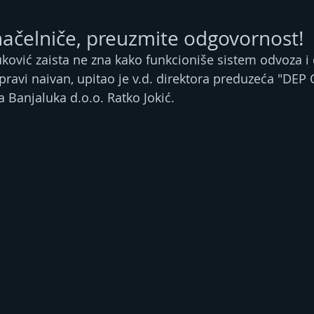
načelniče, preuzmite odgovornost!
uković zaista ne zna kako funkcioniše sistem odvoza 
pravi naivan, upitao je v.d. direktora preduzeća "DЕP 
 Banjaluka d.o.o. Ratko Jokić.