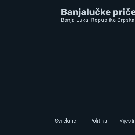
Banjalučke prič
Banja Luka,
Republik
a Srpska
Svi članci
Politika
Vijesti