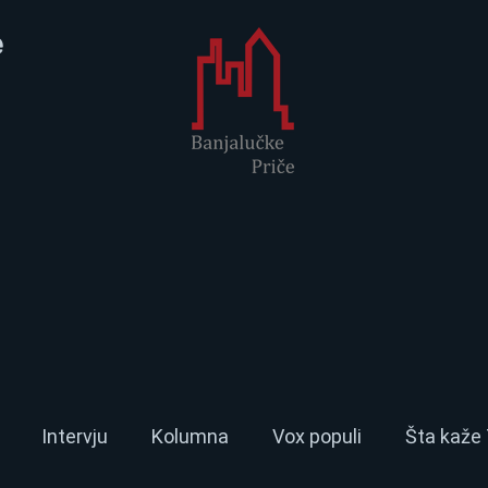
e
Intervju
Kolumna
Vox populi
Šta kaže 