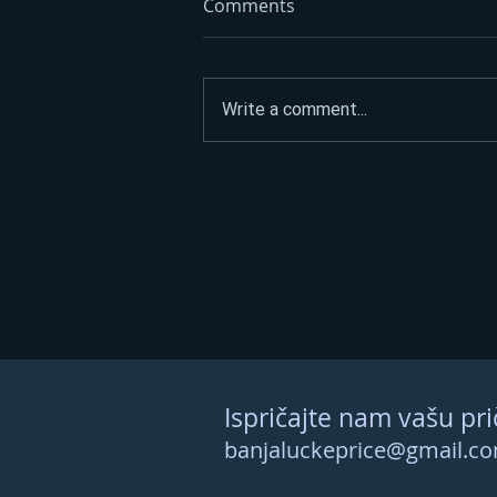
Comments
Write a comment...
Policija uhapsila
Banjalučanina! Pijan
učestvovao u saobraćajnoj
nezgodi
Ispričajte nam vašu pri
banjaluckeprice@gmail.c