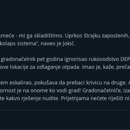
meće - mi ga skladištimo. Uprkos štrajku zaposlenih,
kolaps sistema“, naveo je Jokić.
e gradonačelnik pet godina ignorisao rukovodstvo DЕP
ove lokacije za odlaganje otpada. Imao je, kaže, preča
lem eskalirao, pokušava da prebaci krivicu na druge. A
vornost je na onome ko vodi grad! Gradonačelniče, iza
e kakvo rješenje nudite. Prijetnjama nećete riješiti niš