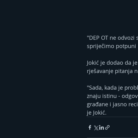
"DЕP OT ne odvozi s
spriječimo potpuni 
Jokić je dodao da j
rješavanje pitanja n
"Sada, kada je prob
znaju istinu - odgo
građane i jasno recit
je Jokić.