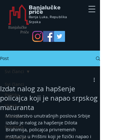
Banjalučke
priče
Banja Luka,
Republik
a
Srpska
Post
Svi članci
Svi članci
Izdat nalog za hapšenje
Politika
policajca koji je napao srpskog
Vijesti
maturanta
Ministarstvo unutrašnjih poslova Srbije 
Intervju
izdalo je nalog za hapšenje Dilota 
Kolumna
Brahimija, policajca privremenih 
institucija u Prištini koji je fizički napao i 
Vox populi