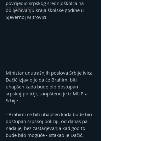
povrijedio srpskog srednjoškolca na 
Šta kaže Tviter?
obilježavanju kraja školske godine u 
Sjevernoj Mitrovici.
Ministar unutrašnjih poslova Srbije Ivica 
Dačić izjavio je da će Brahimi biti 
uhapšen kada bude bio dostupan 
srpskoj policiji, saopšteno je iz MUP-a 
Srbije.
- Brahimi će biti uhapšen kada bude bio 
dostupan srpskoj policiji, od danas pa 
nadalje, bez zastarjevanja kad god to 
bude bilo moguće - istakao je Dačić.