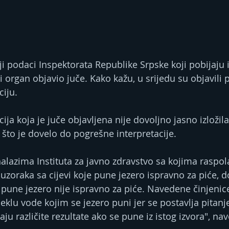
i podaci Inspektorata Republike Srpske koji pobijaju 
i organ objavio juče. Kako kažu, u srijedu su objavili 
iju.
ija koja je juče objavljena nije dovoljno jasno izložila
 što je dovelo do pogrešne interpretacije.
lazima Instituta za javno zdravstvo sa kojima raspol
uzoraka sa cijevi koje pune jezero ispravno za piće, d
je pune jezero nije ispravno za piće. Navedene činjeni
klu vode kojim se jezero puni jer se postavlja pitanje
u različite rezultate ako se pune iz istog izvora", nav