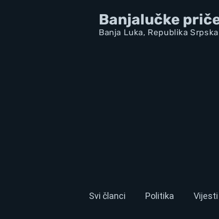
Banjalučke prič
Banja Luka,
Republik
a Srpska
Svi članci
Politika
Vijesti