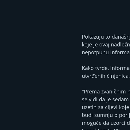
Pokazuju to današnj
koje je ovaj nadležn
nepotpunu informac
Kako tvrde, informac
utvrđenih činjenica,
"Prema zvaničnim na
se vidi da je sedam 
uzetih sa cijevi ko
budi sumnju o porije
moguće da uzorci daj