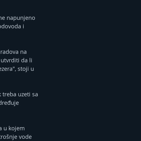
ine napunjeno 
odovoda i 
 radova na 
vrditi da li 
era", stoji u 
 treba uzeti sa 
dređuje 
a u kojem 
trošnje vode 