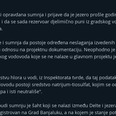
i opravdana sumnja i prijave da je jezero prošle god
 da se sada rezervoar djelimično puni iz gradskog v
a.
e i sumnja da postoje određena neslaganja izvedenih
 odnosu na projektnu dokumentaciju. Neophodno je ut
skog vodovoda koje se ne nalaze u glavnom projektu jez
ustvu hlora u vodi, iz Inspektorata tvrde, da taj podatak
dovodu postoji sredstvo natrijum-tiosulfat, kojim se o
a i isti neutrališe".
di sumnju je šaht koji se nalazi između Delte i jezer
gistrovan na Grad Banjaluku, a na kojem je stanje po