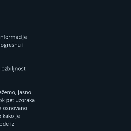
informacije 
pogrešnu i 
 ozbiljnost 
ažemo, jasno 
ok pet uzoraka 
ce osnovano 
 kako je 
ode iz 