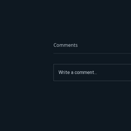
Comments
Write a comment...
Prevoz tijela poginulih
planinara preko Beograda:
Novi detalji tragedije na
Elbrusu FOTO