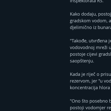
Inspektorata RS.
Kako dodaju, postoj
gradskom vodom, a i
djelimično iz bunar
"Takođe, utvrđena j
vodovodnoj mreži u
postoje cijevi grad
saopštenju.
Kada je riječ o pris
rezervom, jer "u vo
koncentracija hlora p
"Ono što posebno bu
postoji vodomjer re