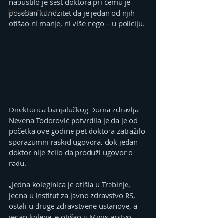
napustilo je šest doktora pri čemu je 
Šta kaže Tviter?
poseban kuriozitet da je jedan od njih 
otišao ni manje, ni više nego – u policiju.
Direktorica banjalučkog Doma zdravlja 
Nevena Todorović potvrdila je da je od 
početka ove godine pet doktora zatražilo 
sporazumni raskid ugovora, dok jedan 
doktor nije želio da produži ugovor o 
radu.
„Jedna koleginica je otišla u Trebinje, 
jedna u Institut za javno zdravstvo RS, 
ostali u druge zdravstvene ustanove, a 
jedan kolega je otišao u Ministarstvo 