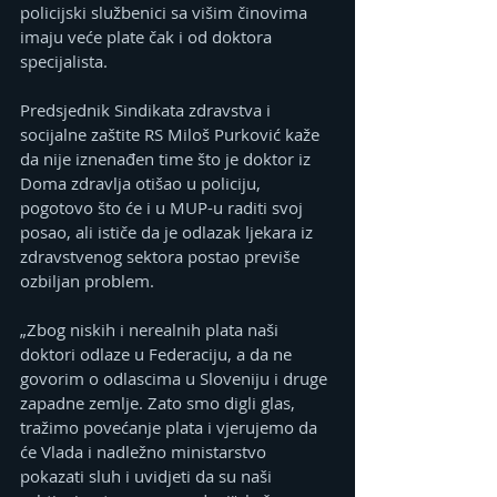
policijski službenici sa višim činovima 
imaju veće plate čak i od doktora 
specijalista.
Predsjednik Sindikata zdravstva i 
socijalne zaštite RS Miloš Purković kaže 
da nije iznenađen time što je doktor iz 
Doma zdravlja otišao u policiju, 
pogotovo što će i u MUP-u raditi svoj 
posao, ali ističe da je odlazak ljekara iz 
zdravstvenog sektora postao previše 
ozbiljan problem.
„Zbog niskih i nerealnih plata naši 
doktori odlaze u Federaciju, a da ne 
govorim o odlascima u Sloveniju i druge 
zapadne zemlje. Zato smo digli glas, 
tražimo povećanje plata i vjerujemo da 
će Vlada i nadležno ministarstvo 
pokazati sluh i uvidjeti da su naši 