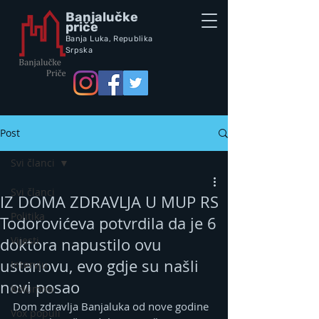
Banjalučke
priče
Banja Luka,
Republik
a
Srpska
Post
Svi članci
Svi članci
IZ DOMA ZDRAVLJA U MUP RS
Politika
Todorovićeva potvrdila da je 6
Vijesti
doktora napustilo ovu
ustanovu, evo gdje su našli
Intervju
novi posao
Kolumna
Dom zdravlja Banjaluka od nove godine 
Vox populi