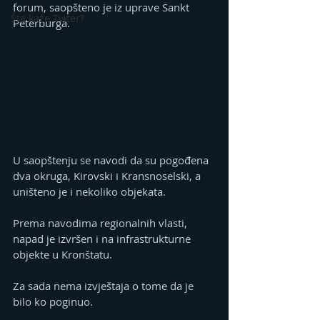
forum, saopšteno je iz uprave Sankt 
Šta kaže Tviter?
Peterburga.
U saopštenju se navodi da su pogođena 
dva okruga, Kirovski i Kransnoselski, a 
uništeno je i nekoliko objekata.
Prema navodima regionalnih vlasti, 
napad je izvršen i na infrastrukturne 
objekte u Kronštatu.
Za sada nema izvještaja o tome da je 
bilo ko poginuo.