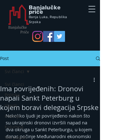
Banjalučke
priče
Banja Luka,
Republik
a
Srpska
Post
Svi članci
Svi članci
Ima povrijeđenih: Dronovi
Politika
napali Sankt Peterburg u
Vijesti
kojem boravi delegacija Srpske
Nekoliko ljudi je povrijeđeno nakon što 
Intervju
su ukrajinski dronovi izvršili napad na 
Kolumna
dva okruga u Sankt Peterburgu, u kojem 
danas počinje Međunarodni ekonomski 
Vox populi