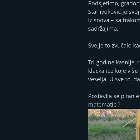
Podsjetimo, gradon
Stanivuković je svo
iz snova – sa trak
sadržajima. 
Sve je to zvučalo ka
Tri godine kasnije, r
klackalice koje više
veselja. U sve to, 
Postavlja se pitanje
matematici?