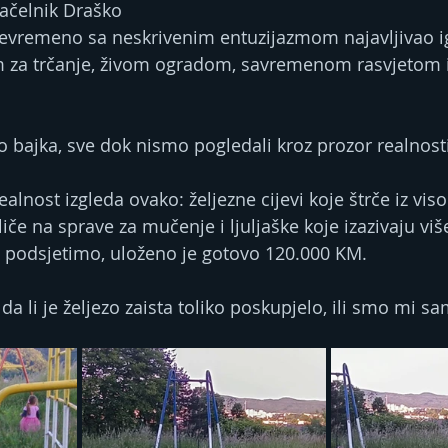
ačelnik Draško 
jevremeno sa neskrivenim entuzijazmom najavljivao igra
om za trčanje, živom ogradom, savremenom rasvjetom 
o bajka, sve dok nismo pogledali kroz prozor realnosti
ealnost izgleda ovako: željezne cijevi koje štrče iz viso
 liče na sprave za mučenje i ljuljaške koje izazivaju vi
da podsjetimo, uloženo je gotovo 120.000 KM. 
 da li je željezo zaista toliko poskupjelo, ili smo mi sa