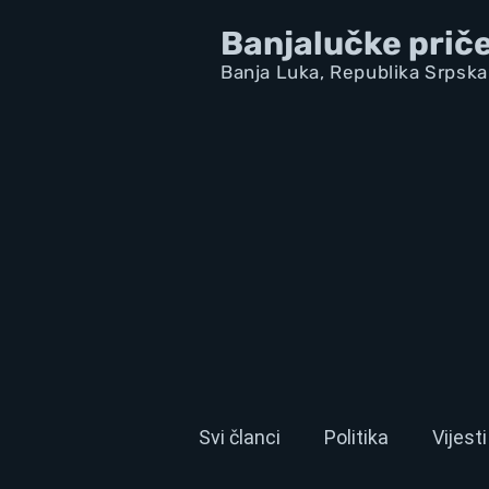
Banjalučke prič
Banja Luka,
Republik
a Srpska
Svi članci
Politika
Vijesti