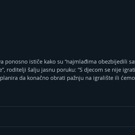
va ponosno ističe kako su “najmlađima obezbijedili s
”, roditelji šalju jasnu poruku: “S djecom se nije igrati
planira da konačno obrati pažnju na igralište ili ćemo 