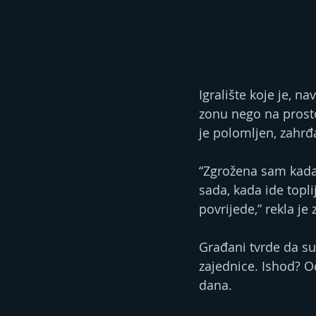
Igralište koje je, n
zonu nego na prosto
je polomljen, zahrđa
“Zgrožena sam kada 
sada, kada ide topli
povrijede,” rekla je
Građani tvrde da su
zajednice. Ishod? O
dana.