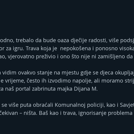
avodno, trebalo da bude oaza dječije radosti, više pods
r za igru. Trava koja je  nepokošena i ponosno visoka.
o, vjerovatno preživio i ono što nije ni zamišljeno da 
vidim ovakvo stanje na mjestu gdje se djeca okupljaju 
je vrijeme, često ih izvodimo napolje, ali moramo strij
 za naš portal zabrinuta majka Dijana M.
 se više puta obraćali Komunalnoj policiji, kao i Savj
čekivan – ništa. Baš kao i trava, ignorisanje problema