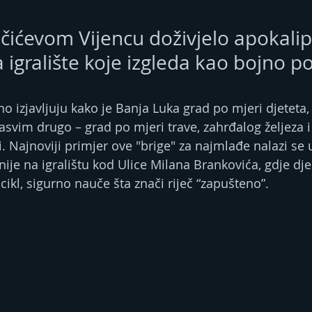
Kočićevom Vijencu doživjelo apokali
 igralište koje izgleda kao bojno po
o izjavljuju kako je Banja Luka grad po mjeri djeteta,
asvim drugo – grad po mjeri trave, zahrđalog željeza i
. Najnoviji primjer ove "brige" za najmlađe nalazi se 
nije na igralištu kod Ulice Milana Brankovića, gdje djec
ikl, sigurno nauče šta znači riječ “zapušteno”.