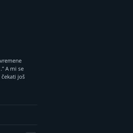
avremene 
.” A mi se 
čekati još 