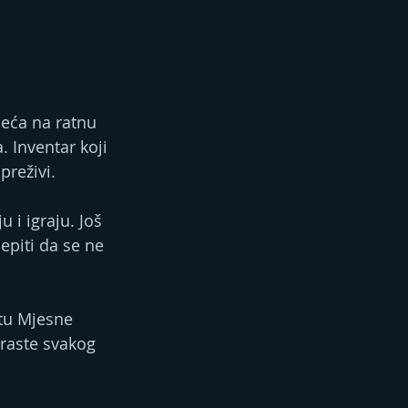
jeća na ratnu 
 Inventar koji 
preživi. 
i igraju. Još 
epiti da se ne 
etu Mjesne 
 raste svakog 