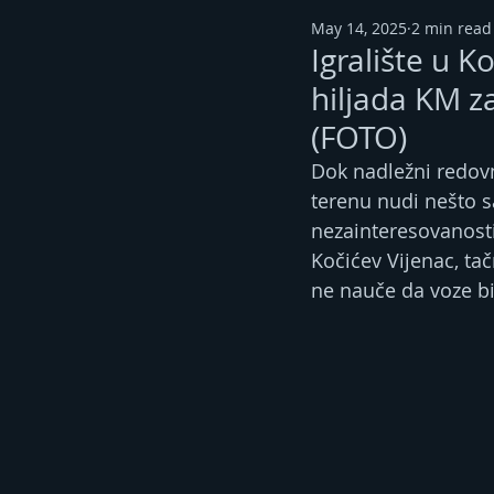
May 14, 2025
2 min read
Igralište u 
hiljada KM za
(FOTO)
Dok nadležni redovn
terenu nudi nešto s
nezainteresovanosti
Kočićev Vijenac, tač
ne nauče da voze bic