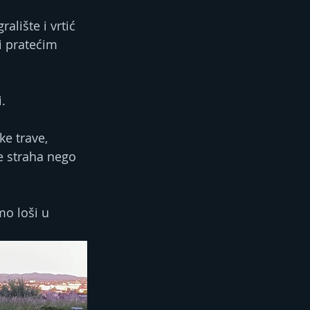
lište i vrtić 
i pratećim 
.
ke trave, 
še straha nego 
mo loši u 