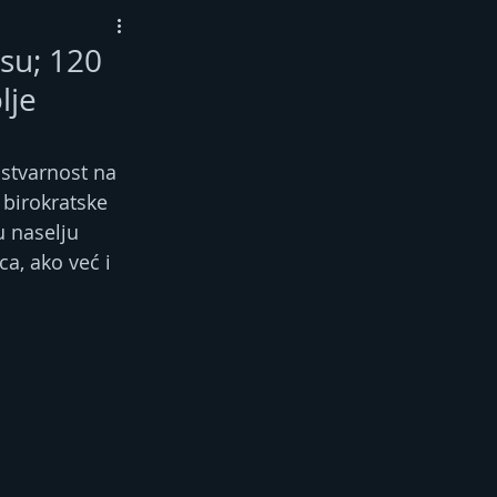
psu; 120
lje
 stvarnost na 
 birokratske 
u naselju 
a, ako već i 