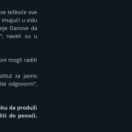
sve teškoće ove 
 imajući u vidu 
oje članove da 
, naveli su u 
ni mogli raditi 
itut za javno 
te odgovorni", 
ku da produži 
ti do ponoći. 