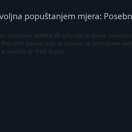
voljna popuštanjem mjera: Posebn
ja i hotelijera HoReCa RS zahvalilo je danas nadležni
Republici Srpskoj koje se odnose na produženje rada 
 a naročito dr Vladi Đajiću