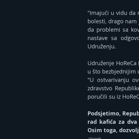
"Imajući u vidu da m
bolesti, drago nam j
da problemi sa kov
nastave sa odgovo
Udruženju.
Udruženje HoReCa RS 
u što bezbjednijim 
"U ostvarivanju o
zdravstvo Republik
poručili su iz HoRe
Podsjetimo, Republ
rad kafića za dva 
Osim toga, dozvolj
Vijesti