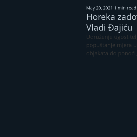
May 20, 2021
1 min read
Horeka zado
Vladi Đajiću
Udruženje ugostitel
popuštanje mjera u 
objakata do ponoći,