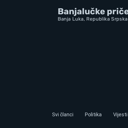
Banjalučke prič
Banja Luka,
Republik
a Srpska
Svi članci
Politika
Vijesti