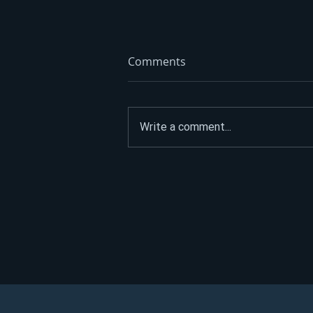
Comments
Write a comment...
Prisustvovao veliki broj
vjernika: Osveštan hram u
banjalučkom naselju Derviši