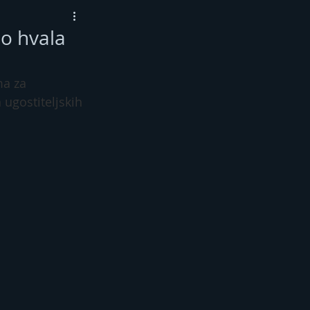
o hvala
ma za 
ugostiteljskih 