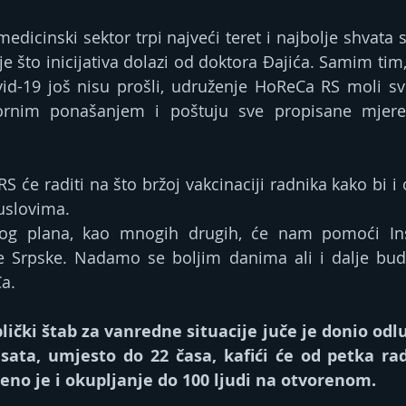
edicinski sektor trpi najveći teret i najbolje shvata 
e što inicijativa dolazi od doktora Đajića. Samim tim,
id-19 još nisu prošli, udruženje HoReCa RS moli sv
rnim ponašanjem i poštuju sve propisane mjere"
će raditi na što bržoj vakcinaciji radnika kako bi i o
uslovima.
vog plana, kao mnogih drugih, će nam pomoći Inst
e Srpske. Nadamo se boljim danima ali i dalje budi
Ca.
ički štab za vanredne situacije juče je donio odlu
sata, umjesto do 22 časa, kafići će od petka radi
eno je i okupljanje do 100 ljudi na otvorenom.