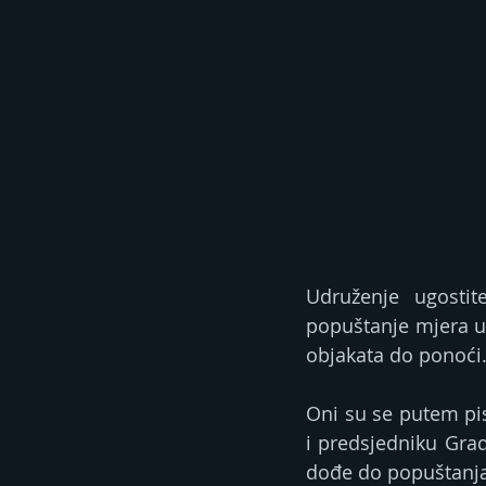
Udruženje ugostit
popuštanje mjera u 
objakata do ponoći
Oni su se putem pis
i predsjedniku Grad
dođe do popuštanja 