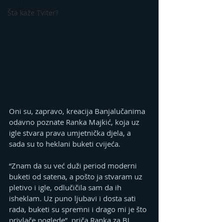
Šta kaže Tviter?
Oni su, zapravo, kreacija Banjalučanima 
odavno poznate Ranka Majkić, koja uz 
igle stvara prava umjetnička djela, a 
sada su to heklani buketi cvijeća.
“Znam da su već duži period moderni 
buketi od satena, a pošto ja stvaram uz 
pletivo i igle, odlučičila sam da ih 
isheklam. Uz puno ljubavi i dosta sati 
rada, buketi su spremni i drago mi je što 
privlače poglede”, priča Ranka za BL 