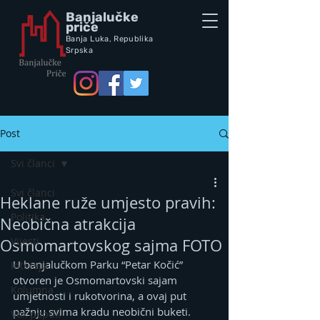
Banjalučke
priče
Banja Luka,
Republik
a
Srpska
Post
Svi članci
Svi članci
Heklane ruže umjesto pravih:
Politika
Neobična atrakcija
Vijesti
Osmomartovskog sajma FOTO
U banjalučkom Parku “Petar Kočić” 
Intervju
otvoren je Osmomartovski sajam 
Kolumna
umjetnosti i rukotvorina, a ovaj put 
pažnju svima kradu neobični buketi.
Vox populi