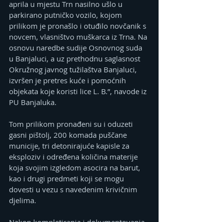
aprila u mjestu Trn nasilno ušlo u 
parkirano putničko vozilo, kojom 
prilikom je pronašlo i otuđilo novčanik s 
novcem, vlasništvo muškarca iz Trna. Na 
osnovu naredbe sudije Osnovnog suda 
u Banjaluci, a uz prethodnu saglasnost 
Okružnog javnog tužilaštva Banjaluci, 
izvršen je pretres kuće i pomoćnih 
objekata koje koristi lice L. B.”, navode iz 
PU Banjaluka.
Tom prilikom pronađeni su i oduzeti 
gasni pištolj, 200 komada puščane 
municije, tri detonirajuće kapisle za 
eksploziv i određena količina materije 
koja svojim izgledom asocira na barut, 
kao i drugi predmeti koji se mogu 
dovesti u vezu s navedenim krivičnim 
djelima.
Nakon kompletiranja i dokumentovanja 