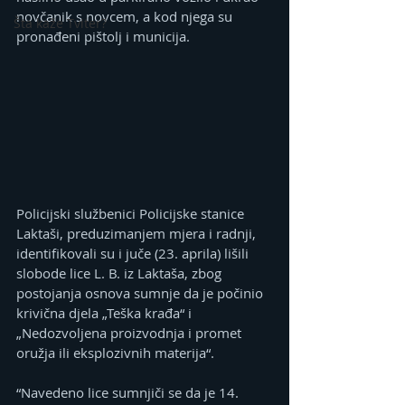
novčanik s novcem, a kod njega su 
Šta kaže Tviter?
pronađeni pištolj i municija.
Policijski službenici Policijske stanice 
Laktaši, preduzimanjem mjera i radnji, 
identifikovali su i juče (23. aprila) lišili 
slobode lice L. B. iz Laktaša, zbog 
postojanja osnova sumnje da je počinio 
krivična djela „Teška krađa“ i 
„Nedozvoljena proizvodnja i promet 
oružja ili eksplozivnih materija“.
“Navedeno lice sumnjiči se da je 14. 