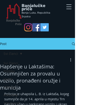
Banjalučke
priče
Banja Luka,
Republik
a
Srpska
Post
Svi članci
Svi članci
Hapšenje u Laktašima:
Politika
Osumnjičen za provalu u
Vijesti
vozilo, pronađeni oružje i
municija
Intervju
Policija je uhapsila L. B. iz Laktaša, kojeg 
Kolumna
sumnjiče da je 14. aprila u mjestu Trn 
Vox populi
nasilno ušao u parkirano vozilo i ukrao 