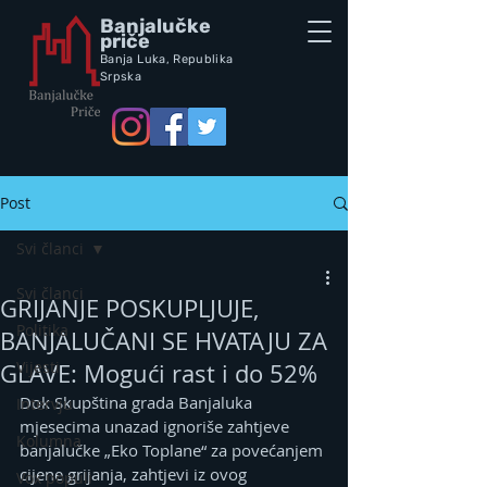
Banjalučke
priče
Banja Luka,
Republik
a
Srpska
Post
Svi članci
Svi članci
GRIJANJE POSKUPLJUJE,
Politika
BANJALUČANI SE HVATAJU ZA
Vijesti
GLAVE: Mogući rast i do 52%
Dok Skupština grada Banjaluka 
Intervju
mjesecima unazad ignoriše zahtjeve 
Kolumna
banjalučke „Eko Toplane“ za povećanjem 
cijene grijanja, zahtjevi iz ovog 
Vox populi