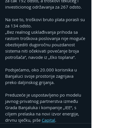
za čak 192 odsto, a troškovi tekućeg i 
investicionog održavanja za 267 odsto.
Na sve to, troškovi bruto plata porasli su 
za 134 odsto.
„Bez realnog usklađivanja prihoda sa 
rastom troškova poslovanja nije moguće 
obezbijediti dugoročnu pouzdanost 
sistema niti očekivati povećanje broja 
potrošača“, navode iz „Eko toplana“.
Podsjećamo, oko 20.000 korisnika u 
Banjaluci svoje prostorije zagrijava 
preko daljinskog grijanja.
Preduzeće je uspostavljeno po modelu 
javnog-privatnog partnerstva između 
Grada Banjaluka i kompanije „IEE“, s 
ciljem prelaska na novi izvor energije, 
drvnu sječku, piše 
Capital
.