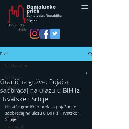
Banjalučke
priče
Banja Luka,
Republik
a
Srpska
Post
Svi članci
Svi članci
Granične gužve: Pojačan
Politika
saobraćaj na ulazu u BiH iz
Vijesti
Hrvatske i Srbije
Na više graničnih prelaza pojačan je 
Intervju
saobraćaj na ulazu u BiH iz Hrvatske i 
Kolumna
Srbije.
Vox populi