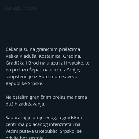
Šta kaže Tviter?
Čekanja su na graničnim prelazima 
Velika Kladuša, Kostajnica, Gradina, 
Gradiška i Brod na ulazu iz Hrvatske, te 
na prelazu Šepak na ulazu iz Srbije, 
saopšteno je iz Auto-moto saveza 
Republike Srpske.
Na ostalim graničnim prelazima nema 
dužih zadržavanja.
Saobraćaj je umjerenog, u gradskim 
centrima pojačanog intenziteta i na 
većini puteva u Republici Srpskoj se 
odvija bez zastoja.