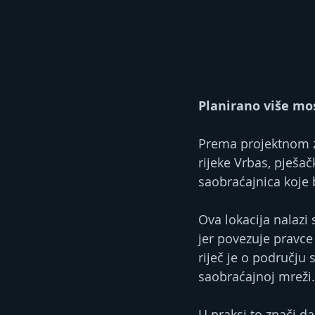
Planirano više mo
Prema projektnom z
rijeke Vrbas, pješač
saobraćajnica koje 
Ova lokacija nalazi 
jer povezuje pravce
riječ je o području
saobraćajnoj mreži.
U praksi to znači da