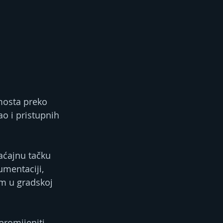
mosta preko 
ao i pristupnih 
aćajnu tačku 
mentaciji, 
om u gradskoj 
promijeniti 