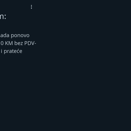
m:
sada ponovo 
410 KM bez PDV-
i prateće 