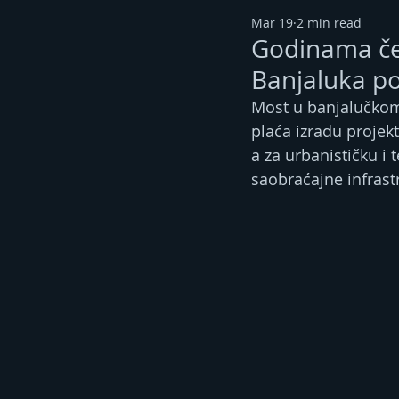
Mar 19
2 min read
Godinama če
Banjaluka po
Most u banjalučkom
plaća izradu projek
a za urbanističku i
saobraćajne infrast