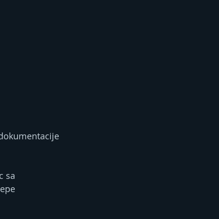
 dokumentacije 
 sa 
epe 