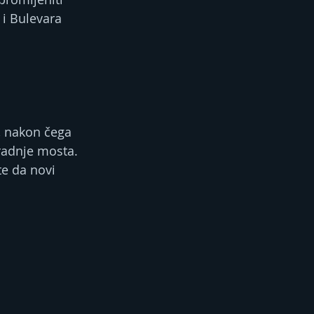
i Bulevara 
, nakon čega 
gradnje mosta.
te da novi 