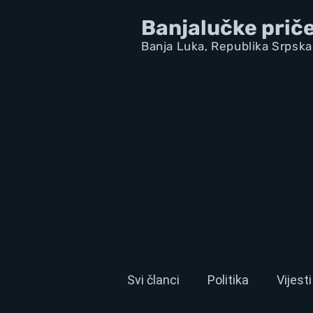
Banjalučke prič
Banja Luka,
Republik
a Srpska
Svi članci
Politika
Vijesti