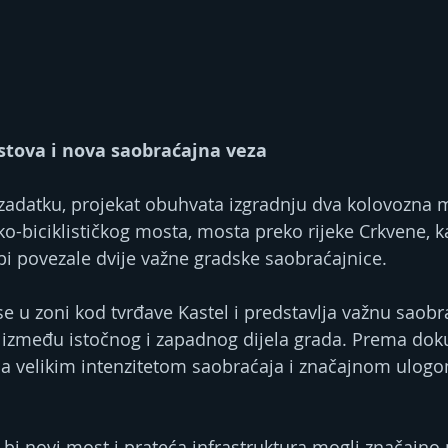
stova i nova saobraćajna veza
adatku, projekat obuhvata izgradnju dva kolovozna 
ko-biciklističkog mosta, mosta preko rijeke Crkvene, k
bi povezale dvije važne gradske saobraćajnice.
se u zoni kod tvrđave Kastel i predstavlja važnu saobr
 između istočnog i zapadnog dijela grada. Prema doku
 sa velikim intenzitetom saobraćaja i značajnom ulog
 bi novi most i prateća infrastruktura mogli značajno 