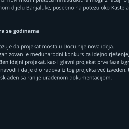
nom dijelu Banjaluke, posebno na potezu oko Kastela 
ra se godinama
zuje da projekat mosta u Docu nije nova ideja.
ganizovan je međunarodni konkurs za idejno rješenje
đen idejni projekat, kao i glavni projekat prve faze iz
avodi i da je dio radova iz tog projekta već izveden, 
 usklađen sa ranije urađenom dokumentacijom.