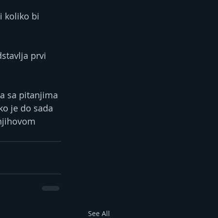
 koliko bi 
tavlja prvi 
a sa pitanjima 
ko je do sada 
njihovom 
See All