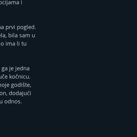
ocijama i 
na prvi pogled.
la, bila sam u 
 ima li tu 
 ga je jedna 
uče kočnicu.
moje godište, 
on, dodajući 
u odnos. 