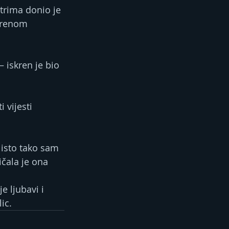
trima donio je 
varenom 
 iskren je bio 
 vijesti 
isto tako sam 
ičala je ona 
 ljubavi i 
ic.