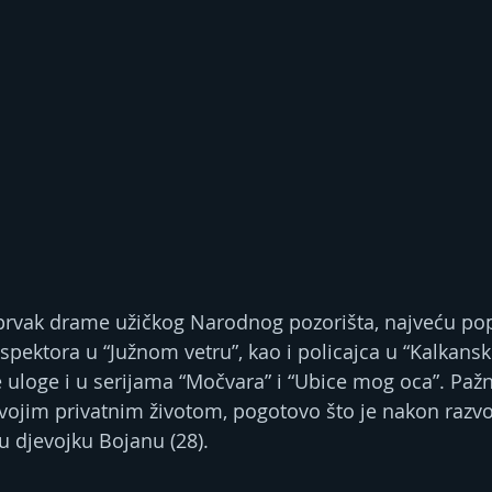
, prvak drame užičkog Narodnog pozorišta, najveću po
spektora u “Južnom vetru”, kao i policajca u “Kalkans
 uloge i u serijama “Močvara” i “Ubice mog oca”. Pažn
svojim privatnim životom, pogotovo što je nakon razvo
u djevojku Bojanu (28).