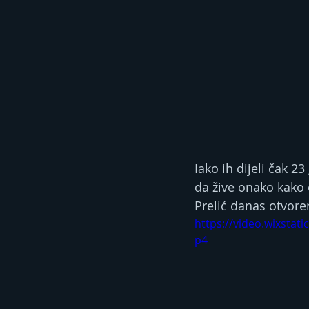
Iako ih dijeli čak 23
da žive onako kako 
Prelić danas otvoren
https://video.wixsta
p4