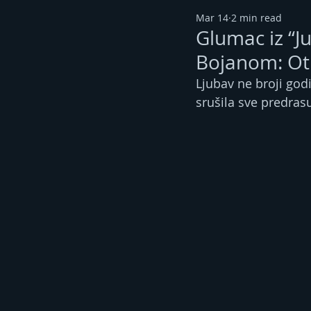
Mar 14
2 min read
Glumac iz “J
Bojanom: Otkr
Ljubav ne broji godi
srušila sve predras