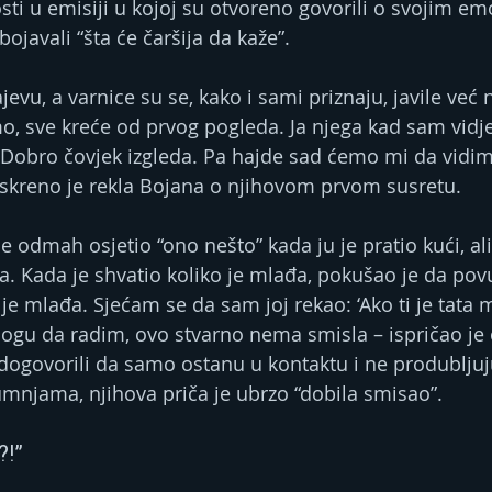
osti u emisiji u kojoj su otvoreno govorili o svojim em
ojavali “šta će čaršija da kaže”.
jevu, a varnice su se, kako i sami priznaju, javile već 
o, sve kreće od prvog pogleda. Ja njega kad sam vidje
. Dobro čovjek izgleda. Pa hajde sad ćemo mi da vidimo
 iskreno je rekla Bojana o njihovom prvom susretu.
je odmah osjetio “ono nešto” kada ju je pratio kući, ali
la. Kada je shvatio koliko je mlađa, pokušao je da pov
je mlađa. Sjećam se da sam joj rekao: ‘Ako ti je tata 
ogu da radim, ovo stvarno nema smisla – ispričao je 
dogovorili da samo ostanu u kontaktu i ne produbljuj
mnjama, njihova priča je ubrzo “dobila smisao”.
?!”