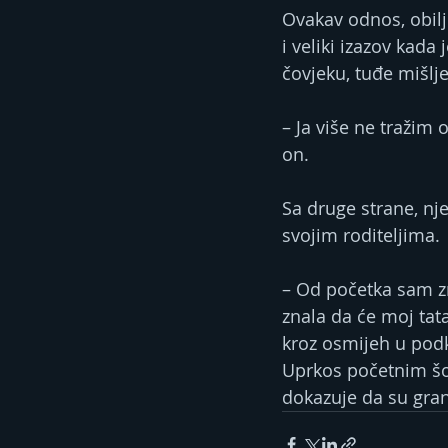
Ovakav odnos, obilj
i veliki izazov kad
čovjeku, tuđe mišlj
– Ja više ne tražim 
on.
Sa druge strane, nje
svojim roditeljima.
– Od početka sam z
znala da će moj tata 
kroz osmijeh u pod
Uprkos početnim šok
dokazuje da su gran