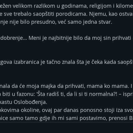
ežen velikom razlikom u godinama, religijom i kilome
a je sve trebalo saopštiti porodicama. Njemu, kao ost
enje nije bilo presudno, već samo jedna stvar.
odobrenje… Meni je najbitnije bilo da moj sin prihvati –
gova izabranica je tačno znala šta je čeka kada saopšti
nala da će moja majka da prihvati, mama ko mama. I 
biti u fazonu: ‘Šta radiš ti, da li si ti normalna?! – ispr
kastu Oslobođenja.
ovima okoline, ovaj par danas ponosno stoji iza svoje
ice samo tamo gdje ih mi sami postavimo, prenosi Bl