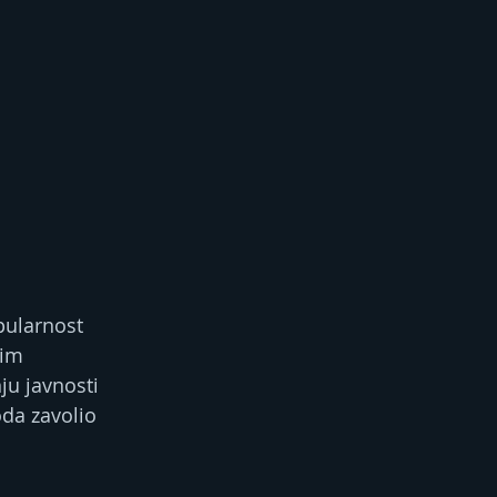
pularnost 
kim 
ju javnosti 
da zavolio 