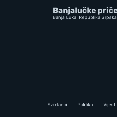
Banjalučke prič
Banja Luka,
Republik
a Srpska
Svi članci
Politika
Vijesti