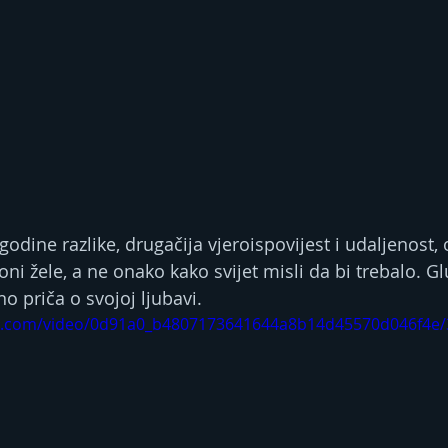
 godine razlike, drugačija vjeroispovijest i udaljenost, o
oni žele, a ne onako kako svijet misli da bi trebalo. 
o priča o svojoj ljubavi.
tic.com/video/0d91a0_b4807173641644a8b14d45570d046f4e/