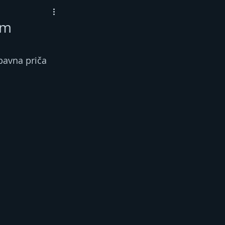
om
ubavna priča 