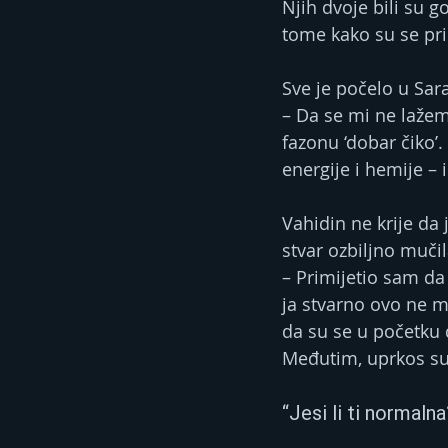
Njih dvoje bili su g
tome kako su se prib
Sve je počelo u Sara
– Da se mi ne lažem
fazonu ‘dobar čiko’
energije i hemije –
Vahidin ne krije da 
stvar ozbiljno muči
– Primijetio sam da 
ja stvarno ovo ne m
da su se u početku 
Međutim, uprkos su
“Jesi li ti normalna