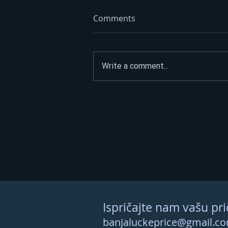
Comments
Write a comment...
Litar poskupio 70 feninga:
Dizel trenutno ide i do 3,45
KM – evo kad se očekuju
nove cijene
Ispričajte nam vašu pri
banjaluckeprice@gmail.c