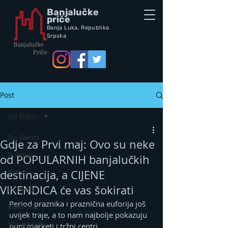
Banjalučke
priče
Banja Luka,
Republik
a
Srpska
Post
Svi članci
Svi članci
Gdje za Prvi maj: Ovo su neke
Politika
od POPULARNIH banjalučkih
Vijesti
destinacija, a CIJENE
VIKENDICA će vas šokirati
Intervju
Period praznika i praznična euforija još 
Kolumna
uvijek traje, a to nam najbolje pokazuju 
Vox populi
puni marketi i tržni centri.