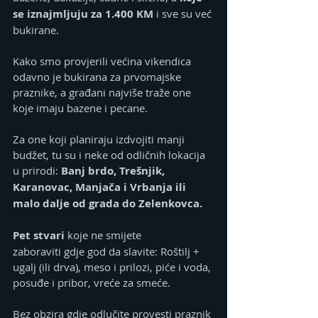
se iznajmljuju za 1.400 KM
 i sve su već 
bukirane.
Kako smo provjerili većina vikendica 
odavno je bukirana za prvomajske 
praznike, a građani najviše traže one 
koje imaju bazene i pecane.
Za one koji planiraju izdvojiti manji 
budžet, tu su i neke od odličnih lokacija 
u prirodi:
 Banj brdo, Trešnjik, 
Karanovac, Manjača i Vrbanja ili 
malo dalje od grada do Zelenkovca.
Pet stvari
 koje ne smijete 
zaboraviti gdje god da slavite: Roštilj + 
ugalj (ili drva), meso i prilozi, piće i voda, 
posuđe i pribor, vreće za smeće.
Bez obzira gdje odlučite provesti praznik 