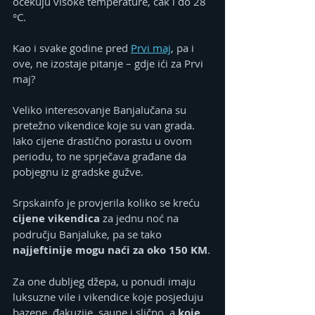
očekuju visoke temperature, čak i do 28 
°C.
Kao i svake godine pred 
Prvi maj
, pa i 
ove, ne izostaje pitanje – gdje ići za Prvi 
maj?
Veliko interesovanje Banjalučana su 
pretežno vikendice koje su van grada. 
Iako cijene drastično porastu u ovom 
periodu, to ne sprječava građane da 
pobjegnu iz gradske gužve.
Srpskainfo je provjerila koliko se kreću 
cijene vikendica
 za jednu noć na 
području Banjaluke, pa se tako 
najjeftinije mogu naći za oko 150 KM
.
Za one dubljeg džepa, u ponudi imaju 
luksuzne vile i vikendice koje posjeduju 
bazene, đakuzije, saune i slično, a 
koje 