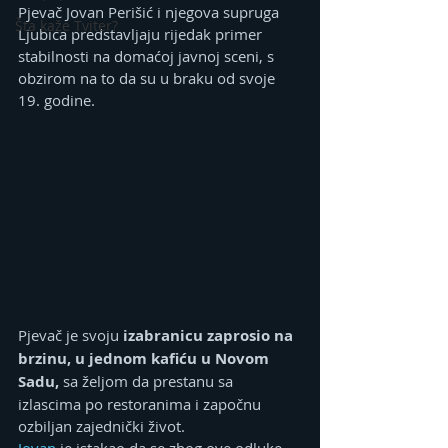
Pjevač Jovan Perišić i njegova supruga 
Šta kaže Tviter?
Ljubica predstavljaju rijedak primer 
stabilnosti na domaćoj javnoj sceni, s 
obzirom na to da su u braku od svoje 
19. godine.
Pjevač je svoju 
izabranicu zaprosio na 
brzinu, u jednom kafiću u Novom 
Sadu,
 sa željom da prestanu sa 
izlascima po restoranima i započnu 
ozbiljan zajednički život.
Jovan 
je istakao da se zbog ove odluke 