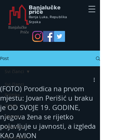
Banjalučke
priče
Banja Luka,
Republik
a
Srpska
Post
Svi članci
Svi članci
(FOTO) Porodica na prvom
Politika
mjestu: Jovan Perišić u braku
Vijesti
je OD SVOJE 19. GODINE,
njegova žena se rijetko
Intervju
pojavljuje u javnosti, a izgleda
Kolumna
KAO AVION
Vox populi