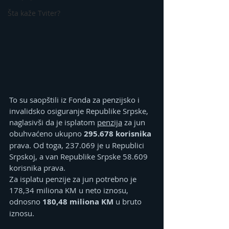
Šta kaže Tviter?
To su saopštili iz Fonda za penzijsko i 
invalidsko osiguranje Republike Srpske, 
naglasivši da je isplatom 
penzija
 za jun 
obuhvaćeno ukupno 
295.678 korisnika 
prava. Od toga, 237.069 je u Republici 
Srpskoj, a van Republike Srpske 58.609 
korisnika prava.
Za isplatu penzije za jun potrebno je 
178,34 miliona KM u neto iznosu, 
odnosno 
180,48 miliona KM 
u bruto 
iznosu.