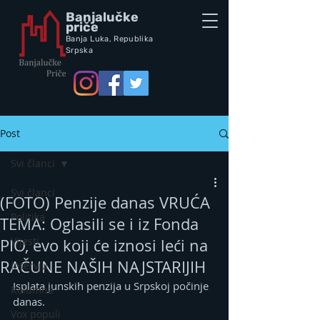
Banjalučke
priče
Banja Luka,
Republik
a
Srpska
Post
Svi članci
Svi članci
(FOTO) Penzije danas VRUĆA
Politika
TEMA: Oglasili se i iz Fonda
Vijesti
PIO, evo koji će iznosi leći na
RAČUNE NAŠIH NAJSTARIJIH
Intervju
Isplata junskih penzija u Srpskoj počinje 
Kolumna
danas.
Vox populi