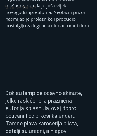
mašnom, kao da je još uvijek 
Šta kaže Tviter?
novogodišnja euforija. Neobični prizor 
nasmijao je prolaznike i probudio 
nostalgiju za legendarnim automobilom. 
Dok su lampice odavno skinute, 
jelke raskićene, a praznična 
euforija splasnula, ovaj dobro 
očuvani fićo prkosi kalendaru. 
Tamno plava karoserija blista, 
detalji su uredni, a njegov 