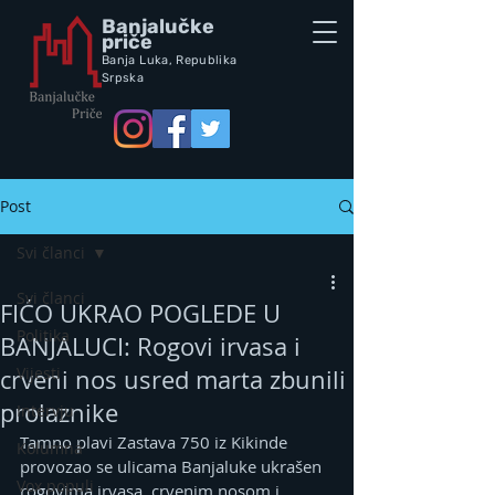
Banjalučke
priče
Banja Luka,
Republik
a
Srpska
Post
Svi članci
Svi članci
FIĆO UKRAO POGLEDE U
Politika
BANJALUCI: Rogovi irvasa i
Vijesti
crveni nos usred marta zbunili
prolaznike
Intervju
Tamno plavi Zastava 750 iz Kikinde 
Kolumna
provozao se ulicama Banjaluke ukrašen 
Vox populi
rogovima irvasa, crvenim nosom i 