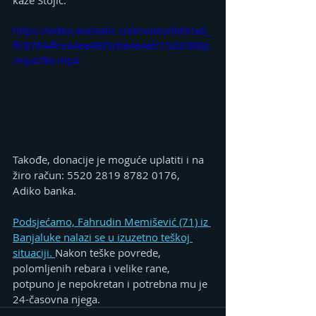
kaže Stojić. 
https://video.wixstatic.com/video/0d91a0_
ffc87644fcea4ea4935cbe4e4afc15d3/360p
/mp4/file.mp4
Takođe, donacije je moguće uplatiti i na 
žiro račun: 5520 2819 8782 0176, 
Adiko banka.
Podsjećamo, Fahrudin Memišević (71) iz 
Banjaluke nalazi se u izuzetno teškoj 
situaciji. 
Nakon teške povrede, 
polomljenih rebara i velike rane, 
potpuno je nepokretan i potrebna mu је 
24-časovna njega.