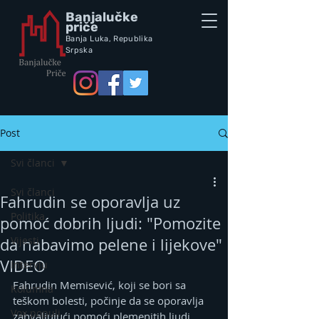
Banjalučke
priče
Banja Luka,
Republik
a
Srpska
Post
Svi članci
Svi članci
Fahrudin se oporavlja uz
Politika
pomoć dobrih ljudi: "Pomozite
Vijesti
da nabavimo pelene i lijekove"
VIDEO
Intervju
Fahrudin Memisević, koji se bori sa 
Kolumna
teškom bolesti, počinje da se oporavlja 
Vox populi
zahvaljujući pomoći plemenitih ljudi. 