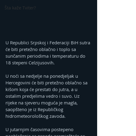
Šta kaže Tviter?
U Republici Srpskoj i Federaciji BiH sutra 
će biti pretežno oblačno i toplo sa 
sunčanim periodima i temperaturu do 
18 stepeni Celzijusovih.
U noći sa nedjelje na ponedjeljak u 
Hercegovini će biti pretežno oblačno sa 
kišom koja će prestati do jutra, a u 
ostalim predjelima vedro i suvo. Uz 
rijeke na sjeveru moguća je magla, 
saopšteno je iz Republičkog 
hidrometeorološkog zavoda.
U jutarnjim časovima postepeno 
naoblačenje sa zapada premještaće se 