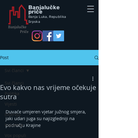
Banjalučke
priče
Banja Luka,
Republik
a
Srpska
Post
Svi članci
Svi članci
Evo kakvo nas vrijeme očekuje
Politika
sutra
Vijesti
Duvaće umjeren vjetar južnog smjera, 
Intervju
jaki udari juga su najizgledniji na 
Kolumna
području Krajine
Vox populi