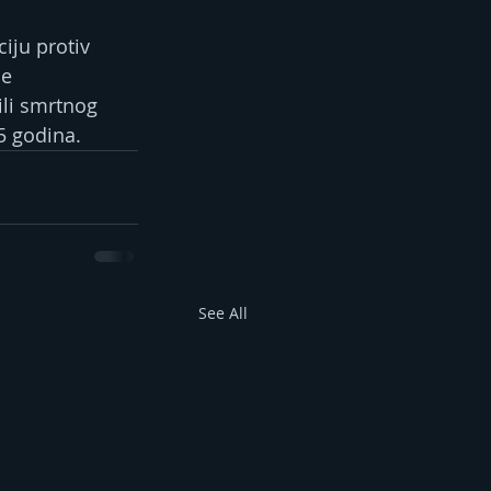
iju protiv 
e 
ili smrtnog 
5 godina.
See All