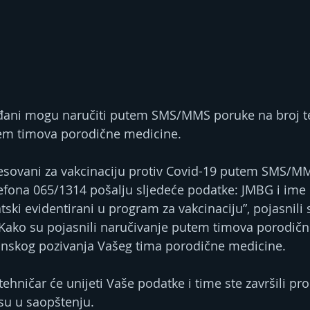
ađani mogu naručiti putem SMS/MMS poruke na broj t
tem timova porodične medicine.
resovani za vakcinaciju protiv Covid-19 putem SMS/M
lefona 065/1314 pošalju sljedeće podatke: JMBG i ime 
tski evidentirani u program za vakcinaciju”, pojasnili
 Kako su pojasnili naručivanje putem timova porodič
fonskog pozivanja Vašeg tima porodične medicine.
ehničar će unijeti Vaše podatke i time ste završili pro
 su u saopštenju.