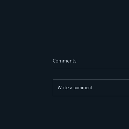
Comments
Write a comment...
Korona u Srpskoj: Troje
preminulo, zaražena još 31
osoba