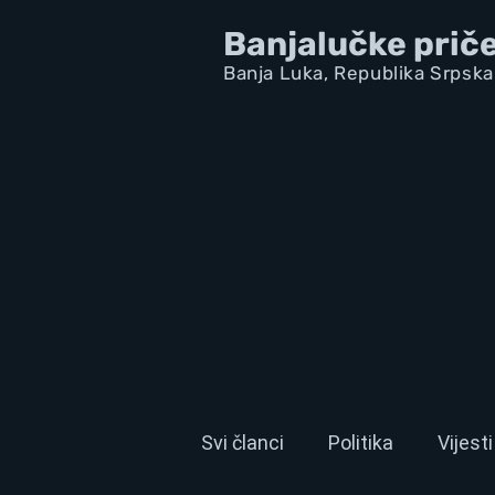
Banjalučke prič
Banja Luka,
Republik
a Srpska
Svi članci
Politika
Vijesti