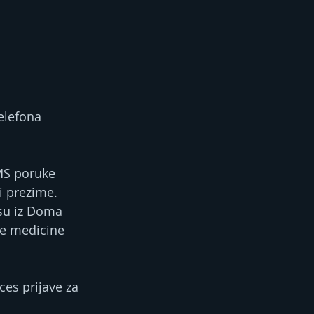
elefona 
MS poruke 
i prezime. 
 su iz Doma 
ne medicine 
ces prijave za 