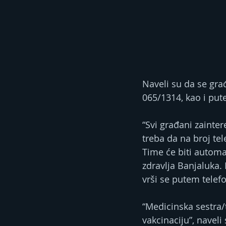
Naveli su da se gr
065/1314, kao i pu
“Svi građani zainte
treba da na broj te
Time će biti automa
zdravlja Banjaluka.
vrši se putem tele
“Medicinska sestra/t
vakcinaciju”, naveli