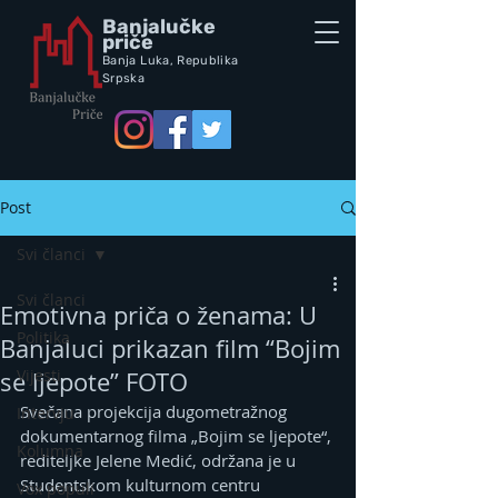
Banjalučke
priče
Banja Luka,
Republik
a
Srpska
Post
Svi članci
Svi članci
Emotivna priča o ženama: U
Politika
Banjaluci prikazan film “Bojim
Vijesti
se ljepote” FOTO
Svečana projekcija dugometražnog 
Intervju
dokumentarnog filma „Bojim se ljepote“, 
Kolumna
rediteljke Jelene Medić, održana je u 
Studentskom kulturnom centru 
Vox populi