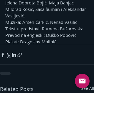
Jelena Dobrota Bojić, Maja Banjac, 
Milorad Kosić, Saša Šuman i Aleksandar 
Vasiljević.
Muzika: Arsen Čarkić, Nenad Vasilić
Tekst u predstavi: Rumena Bužarovska
Prevod na engleski: Duško Popović
Plakat: Dragoslav Malinić
Related Posts
See All