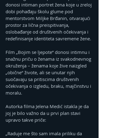
donosi intiman portret žena koje u zreloj 
dobi pohađaju školu glume pod 
mentorstvom Miljke Brđanin, otvarajući 
prostor za lična preispitivanja, 
oslobađanje od društvenih očekivanja i 
redefinisanje identiteta savremene žene.
Film „Bojim se ljepote“ donosi intimnu i 
snažnu priču o ženama iz svakodnevnog 
okruženja – ženama koje žive naizgled 
„obične“ živote, ali se unutar njih 
suočavaju sa pritiscima društvenih 
očekivanja o izgledu, braku, majčinstvu i 
moralu.
Autorka filma Jelena Medić istakla je da 
joj je bilo važno da u prvi plan stavi 
upravo takve priče:
„Raduje me što sam imala priliku da 