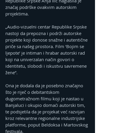
Republike Srpske Anja Ilić naglasila je 
značaj podrške ovakvim autorskim 
projektima.
„Audio-vizuelni centar Republike Srpske 
nastoji da prepozna i podrži autorske 
projekte koji donose snažne i autentične 
priče sa našeg prostora. Film ‘Bojim se 
ljepote’ je intiman i hrabar autorski rad 
koji na univerzalan način govori o 
identitetu, slobodi i iskustvu savremene 
žene”.
Ona je dodala da je posebno značajno 
što je riječ o debitantskom 
dugometražnom filmu koji je nastao u 
Banjaluci i okupio domaći autorski tim, 
te podsjetila da je projekat već razvijan 
kroz relevantne regionalne industrijske 
platforme, poput Beldoksa i Martovskog 
festivala.