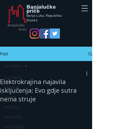
Banjalučke
priče
Banja Luka,
Republik
a
Srpska
Post
Svi članci
Svi članci
Elektrokrajina najavila
Politika
isključenja: Evo gdje sutra
Vijesti
nema struje
Intervju
Kolumna
Vox populi