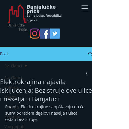
Banjalučke
priče
Banja Luka,
Republik
a
Srpska
Post
Svi članci
Svi članci
Elektrokrajina najavila
Politika
isključenja: Bez struje ove ulice
Vijesti
i naselja u Banjaluci
Radnici Elektrokrajine saopštavaju da će 
Intervju
sutra određeni dijelovi naselja i ulica 
Kolumna
ostati bez struje.
Vox populi