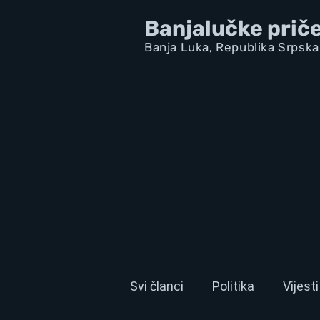
Banjalučke prič
Banja Luka,
Republik
a Srpska
Svi članci
Politika
Vijesti