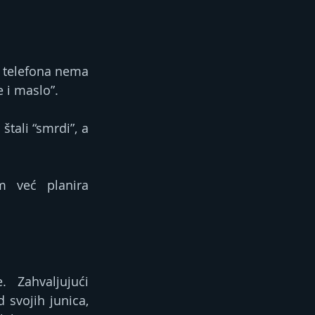
 telefona nema 
e i maslo”.
tali “smrdi”, a 
 već planira 
 Zahvaljujući 
svojih junica, 