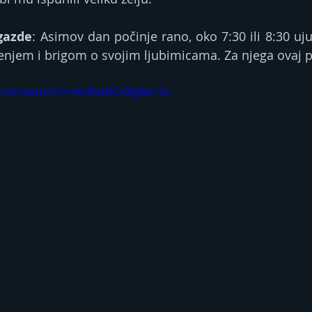
gazde
: Asimov dan počinje rano, oko 7:30 ili 8:30 uju
enjem i brigom o svojim ljubimicama. Za njega ovaj pos
.com/watch?v=4o3NzRCx9lg&t=5s