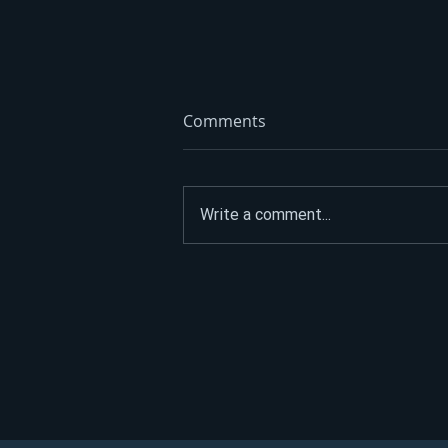
Comments
Write a comment...
ASFALTIRAO PUT DO
SPOMENIKA HEROJIMA, PA
POSLAO JASNU PORUKU:
“Narod nije na prodaju”