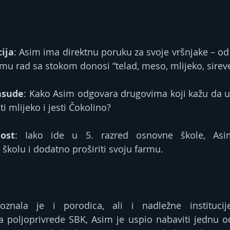
ija
: Asim ima direktnu poruku za svoje vršnjake – od
 mu rad sa stokom donosi “telad, meso, mlijeko, sirev
asude
: Kako Asim odgovara drugovima koji kažu da u š
i mlijeko i jesti Čokolino?
ost
: Iako ide u 5. razred osnovne škole, Asim
 školu i dodatno proširiti svoju farmu.
znala je i porodica, ali i nadležne institucije.
a poljoprivrede SBK, Asim je uspio nabaviti jednu od 