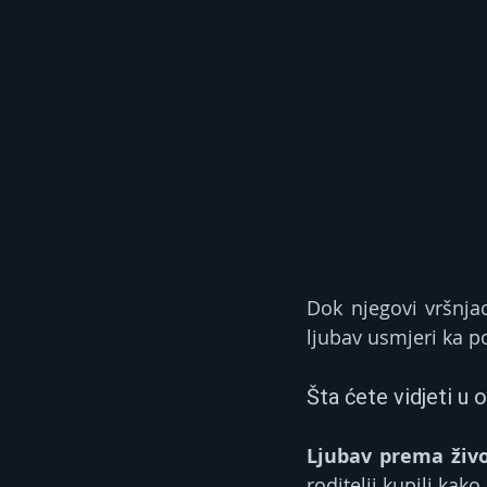
Dok njegovi vršnjac
ljubav usmjeri ka po
Šta ćete vidjeti u
Ljubav prema živ
roditelji kupili kako