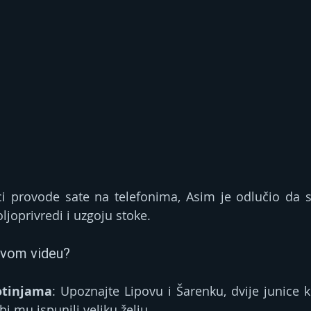
i provode sate na telefonima, Asim je odlučio da sv
ljoprivredi i uzgoju stoke.
 ovom videu?
otinjama
: Upoznajte Lipovu i Šarenku, dvije junice k
 bi mu ispunili veliku želju.