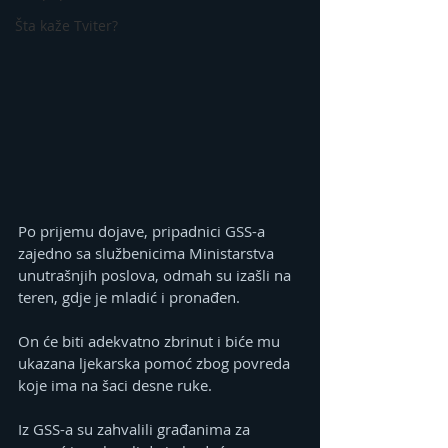
Šta kaže Tviter?
Po prijemu dojave, pripadnici GSS-a 
zajedno sa službenicima Ministarstva 
unutrašnjih poslova, odmah su izašli na 
teren, gdje je mladić i pronađen.
On će biti adekvatno zbrinut i biće mu 
ukazana ljekarska pomoć zbog povreda 
koje ima na šaci desne ruke.
Iz GSS-a su zahvalili građanima za 