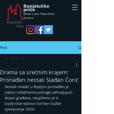
Banjalučke
priče
Banja Luka,
Republik
a
Srpska
Post
Svi članci
Svi članci
Drama sa srećnim krajem:
Politika
Pronađen nestali Slađan Ćorić
Vijesti
Nestali mladić u Bijeljini pronađen je 
nakon višednevne potrage zahvaljujući 
Intervju
dojavi građana, saopšteno je iz 
Kolumna
bijeljinske stanice Gorske službe 
spasavanja /GSS/.
Vox populi