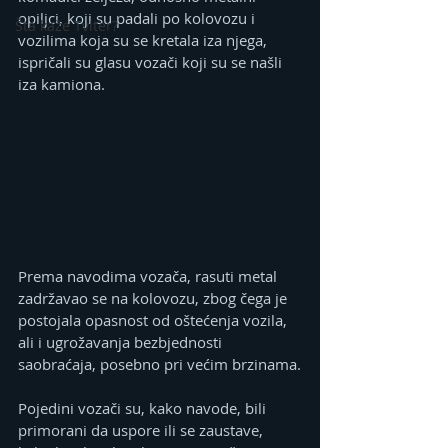
opiljci, koji su padali po kolovozu i 
Šta kaže Tviter?
vozilima koja su se kretala iza njega, 
ispričali su glasu vozači koji su se našli 
iza kamiona.
Prema navodima vozača, rasuti metal 
zadržavao se na kolovozu, zbog čega je 
postojala opasnost od oštećenja vozila, 
ali i ugrožavanja bezbjednosti 
saobraćaja, posebno pri većim brzinama.
Pojedini vozači su, kako navode, bili 
primorani da uspore ili se zaustave, 