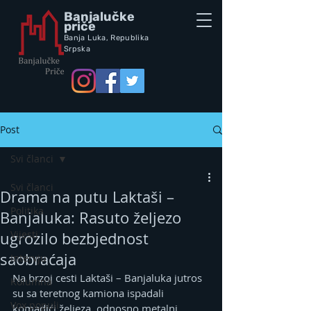
Banjalučke
priče
Banja Luka,
Republik
a
Srpska
Post
Svi članci
Svi članci
Drama na putu Laktaši –
Politika
Banjaluka: Rasuto željezo
Vijesti
ugrozilo bezbjednost
saobraćaja
Intervju
Na brzoj cesti Laktaši – Banjaluka jutros 
Kolumna
su sa teretnog kamiona ispadali 
Vox populi
komadići željeza, odnosno metalni 