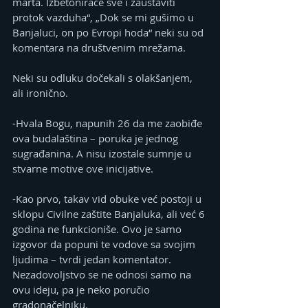
marta. Izbetoniraće sve i zaustaviti 
protok vazduha“, „Dok se mi gušimo u 
Banjaluci, on po Evropi hoda“ neki su od 
komentara na društvenim mrežama.
Neki su odluku dočekali s olakšanjem, 
ali ironično.
-Hvala Bogu, napunih 26 da me zaobiđe 
ova budalaština – poruka je jednog 
sugrađanina. A nisu izostale sumnje u 
stvarne motive ove inicijative.
-Kao prvo, takav vid obuke već postoji u 
sklopu Civilne zaštite Banjaluka, ali već 6 
godina ne funkcioniše. Ovo je samo 
izgovor da popuni te vodove sa svojim 
ljudima – tvrdi jedan komentator. 
Nezadovoljstvo se ne odnosi samo na 
ovu ideju, pa je neko poručio 
gradonačelniku.