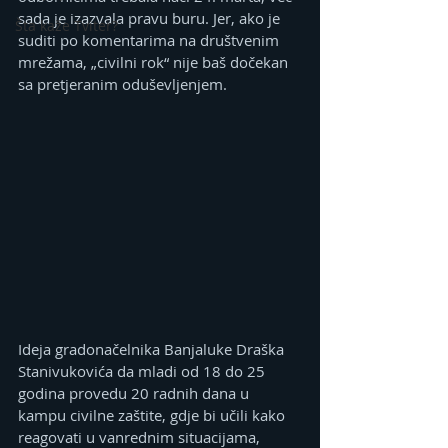
sada je izazvala pravu buru. Jer, ako je 
Šta kaže Tviter?
suditi po komentarima na društvenim 
mrežama, „civilni rok“ nije baš dočekan 
sa pretjeranim oduševljenjem.
Ideja gradonačelnika Banjaluke Draška 
Stanivukovića da mladi od 18 do 25 
godina provedu 20 radnih dana u 
kampu civilne zaštite, gdje bi učili kako 
reagovati u vanrednim situacijama, 