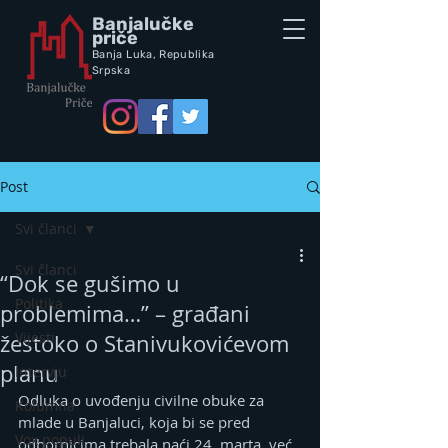
Banjalučke
priče
Banja Luka,
Republik
a
Srpska
Post
Svi članci
Svi članci
“Dok se gušimo u
Politika
problemima…” – građani
Vijesti
žestoko o Stanivukovićevom
planu
Intervju
Odluka o uvođenju civilne obuke za 
Kolumna
mlade u Banjaluci, koja bi se pred 
Vox populi
odbornicima trebala naći 24. marta, već 