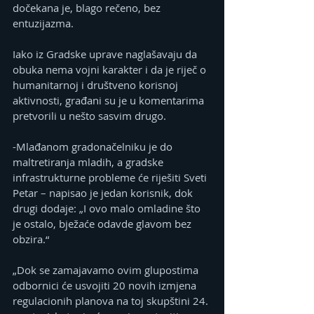
dočekana je, blago rečeno, bez 
entuzijazma.
Iako iz Gradske uprave naglašavaju da 
obuka nema vojni karakter i da je riječ o 
humanitarnoj i društveno korisnoj 
aktivnosti, građani su je u komentarima 
pretvorili u nešto sasvim drugo.
-Mlađanom gradonačelniku je do 
maltretiranja mladih, a gradske 
infrastrukturne probleme će riješiti Sveti 
Petar – napisao je jedan korisnik, dok 
drugi dodaje: „I ovo malo omladine što 
je ostalo, bježaće odavde glavom bez 
obzira.“
„Dok se zamajavamo ovim glupostima 
odbornici će usvojiti 20 novih izmjena 
regulacionih planova na toj skupštini 24. 