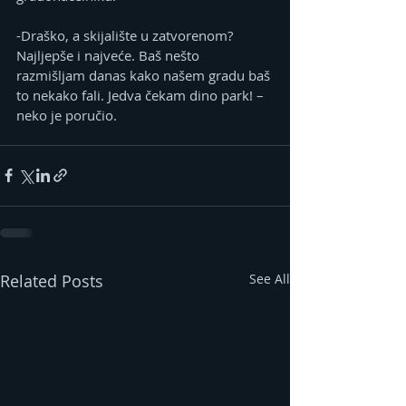
-Draško, a skijalište u zatvorenom? 
Najljepše i najveće. Baš nešto 
razmišljam danas kako našem gradu baš 
to nekako fali. Jedva čekam dino park! – 
neko je poručio.
Related Posts
See All