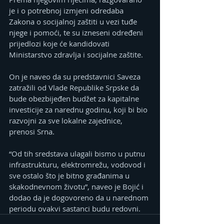
je i o potrebnoj izmjeni odredaba 
Zakona o socijalnoj zaštiti u vezi tuđe 
njege i pomoći, te su izneseni određeni 
prijedlozi koje će kandidovati 
Ministarstvo zdravlja i socijalne zaštite.
On je naveo da su predstavnici Saveza 
zatražili od Vlade Republike Srpske da 
bude obezbijeđen budžet za kapitalne 
investicije za narednu godinu, koji bi bio 
razvojni za sve lokalne zajednice, 
prenosi Srna.
“Od tih sredstava ulagali bismo u putnu 
infrastrukturu, elektromrežu, vodovod i 
sve ostalo što je bitno građanima u 
skakodnevnom životu”, naveo je Bojić i 
dodao da je dogovoreno da u narednom 
periodu ovakvi sastanci budu redovni. 