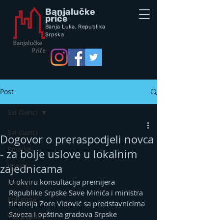
Banjalučke
priče
Banja Luka,
Republik
a
Srpska
Post
Svi članci
Svi članci
Dogovor o preraspodjeli novca
Politika
- za bolje uslove u lokalnim
Vijesti
zajednicama
U okviru konsultacija premijera 
Intervju
Republike Srpske Save Minića i ministra 
Kolumna
finansija Zore Vidović sa predstavnicima 
Saveza i opština gradova Srpske 
Vox populi