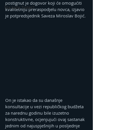
postignut je dogovor koji će omogućiti 
Šta kaže Tviter?
kvalitetniju preraspodjelu novca, izjavio 
je potpredsjednik Saveza Miroslav Bojić.
On je istakao da su današnje 
konsultacije u vezi republičkog budžeta 
za narednu godinu bile izuzetno 
konstruktivne, ocjenjujući ovaj sastanak 
jednim od najuspješnijih u posljednje 