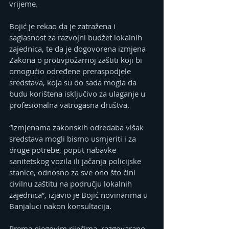
vrijeme.
Bojić je rekao da je zatražena i 
saglasnost za razvojni budžet lokalnih 
zajednica, te da je dogovorena izmjena 
Zakona o protivpožarnoj zaštiti koji bi 
omogućio određene preraspodjele 
sredstava, koja su do sada mogla da 
budu korištena isključivo za ulaganje u 
profesionalna vatrogasna društva.
“Izmjenama zakonskih odredaba višak 
sredstava mogli bismo usmjeriti i za 
druge potrebe, poput nabavke 
sanitetskog vozila ili jačanja policijske 
stanice, odnosno za sve ono što čini 
civilnu zaštitu na području lokalnih 
zajednica”, izjavio je Bojić novinarima u 
Banjaluci nakon konsultacija.
Prema njegovim riječima, razgovarano 