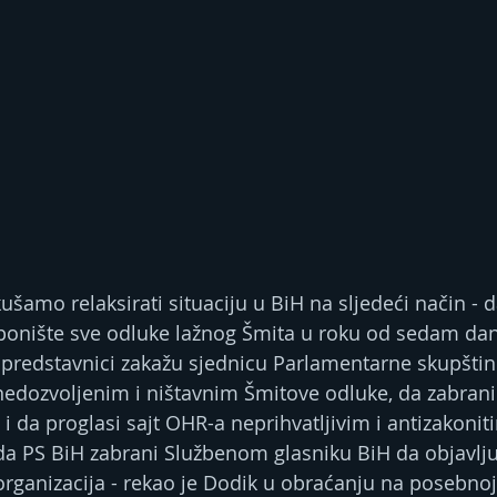
šamo relaksirati situaciju u BiH na sljedeći način - d
ponište sve odluke lažnog Šmita u roku od sedam dan
i predstavnici zakažu sjednicu Parlamentarne skupštine
nedozvoljenim i ništavnim Šmitove odluke, da zabran
 i da proglasi sajt OHR-a neprihvatljivim i antizakoni
 da PS BiH zabrani Službenom glasniku BiH da objavlju
 organizacija - rekao je Dodik u obraćanju na posebnoj