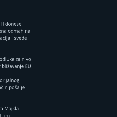
BiH donese 
jena odmah na 
acija i svede 
odluke za nivo 
ibližavanje EU 
orijalnog 
ačin pošalje 
ra Majkla 
i im 