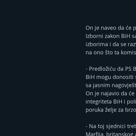
On je naveo da će p
Izborni zakon BiH s
izborima i da se raz
na ono što ta komisi
- Predložiću da PS
BiH mogu donositi sa
sa jasnim nagovješt
On je najavio da će 
integriteta BiH i p
poruka želje za brz
- Na toj sjednici t
Marfija, britansko