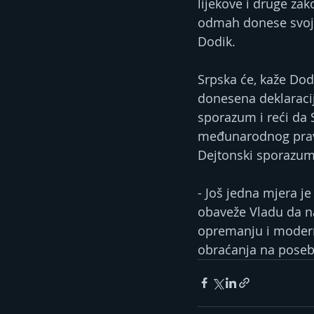
lijekove i druge zak
odmah donese svoj i
Dodik.
Srpska će, kaže Dod
donesena deklaracij
sporazum i reći da S
međunarodnog prava
Dejtonski sporazum
- Јoš jedna mjera j
obaveže Vladu da n
opremanju i moderni
obraćanja na poseb