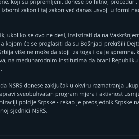
one, koji su pripremljeni, donese po hitnoj proceduri, 
zborni zakon i taj zakon već danas usvoji u formi nac
ik, ukoliko se ovo ne desi, insistirati da na Vaskršnj
a kojom će se proglasiti da su Bošnjaci prekršili Dejt
rbija više ne može da stoji iza toga i da je spremna, 
, na međunarodnim institutima da brani Republiku 
.
e da NSRS donese zaključak u okviru razmatranja ukupne
apravi sveobuhvatan program mjera i aktivnost usmje
zaciji polcije Srpske - rekao je predsjednik Srpske na
noj sjednici NSRS.