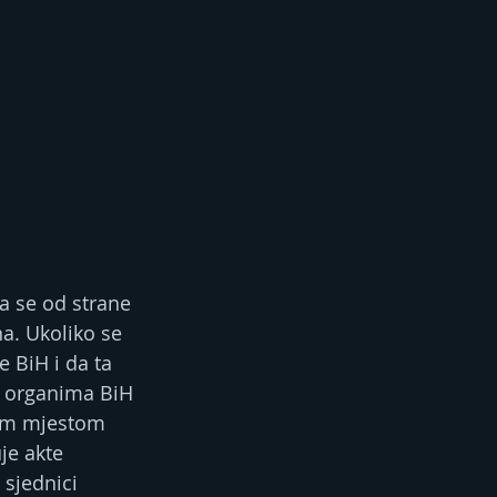
a se od strane 
a. Ukoliko se 
 BiH i da ta 
i organima BiH 
tim mjestom 
je akte 
 sjednici 