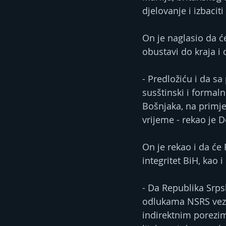
djelovanje i izbaciti
On je naglasio da ć
obustavi do kraja i 
- Predložiću i da s
susštinski i forma
Bošnjaka, na primj
vrijeme - rekao je D
On je rekao i da će R
integritet BiH, kao 
- Da Republika Srp
odlukama NSRS vezan
indirektnim porezim