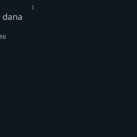
m dana
ti 