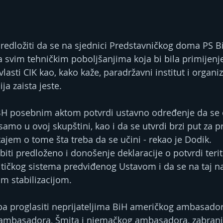
redložiti da se na sjednici Predstavničkog doma PS 
a svim tehničkim poboljšanjima koja bi bila primijen
vlasti CIK kao, kako kaže, paradržavni institut i organiz
ja zaista jeste.
 BH posebnim aktom potvrdi ustavno određenje da se 
mo u ovoj skupštini, kao i da se utvrdi brzi put za pr
ajem o tome šta treba da se učini - rekao je Dodik.
biti predloženo i donošenje deklaracije o potvrdi terit
olitičkog sistema predviđenog Ustavom i da se na taj n
om stabilizacijom.
reba proglasiti neprijateljima BiH američkog ambasado
g ambasadora, Šmita i njemačkog ambasadora, zabranit