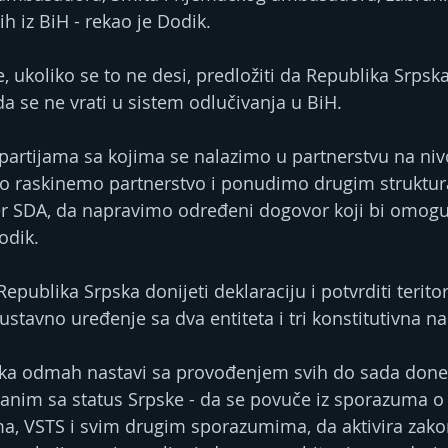
 ih iz BiH - rekao je Dodik.
e, ukoliko se to ne desi, predložiti da Republika Srps
da se ne vrati u sistem odlučivanja u BiH.
a partijama sa kojima se nalazimo u partnerstvu na n
lno raskinemo partnerstvo i ponudimo drugim struktu
er SDA, da napravimo određeni dogovor koji bi omogu
odik.
epublika Srpska donijeti deklaraciju i potvrditi teritori
i ustavno uređenje sa dva entiteta i tri konstitutivna n
ska odmah nastavi sa provođenjem svih do sada don
im sa status Srpske - da se povuče iz sporazuma o v
a, VSTS i svim drugim sporazumima, da aktivira zakon