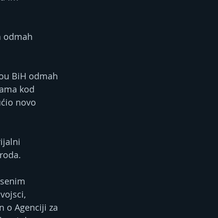
ka odmah 
ivou BiH odmah 
rama kod 
ćio novo 
jalni 
aroda.
esenim 
ojsci, 
 o Agenciji za 