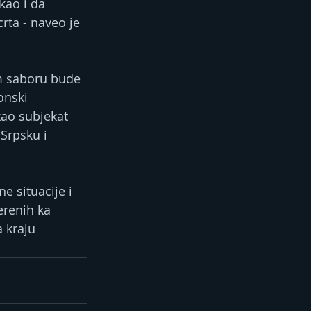
kao i da 
rta - naveo je 
em saboru bude 
onski 
kao subjekat 
Srpsku i 
 situacije i 
renih ka 
 kraju 