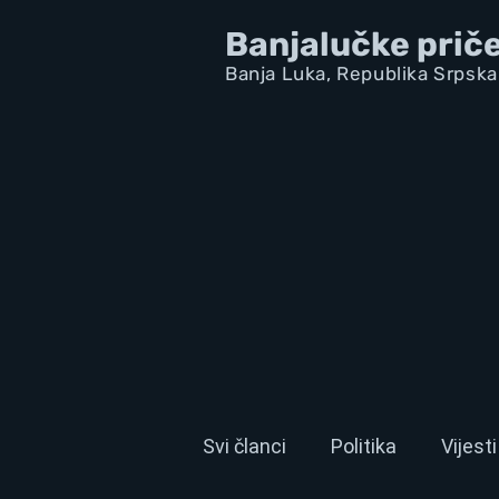
Banjalučke prič
Banja Luka,
Republik
a Srpska
Svi članci
Politika
Vijesti