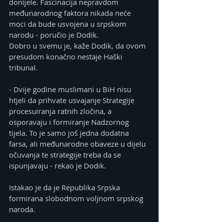
donijele. Fascinacija nepravdom 
međunarodnog faktora nikada neće 
moci da bude usvojena u srpskom 
narodu - poručio je Dodik.
Dobro u svemu je, kaže Dodik, da ovom 
presudom konačno nestaje Haški 
tribunal.
- Dvije godine muslimani u BiH nisu 
htjeli da prihvate usvajanje Strategije 
procesuiranja ratnih zločina, a 
osporavaju i formiranje Nadzornog 
tijela. To je samo još jedna dodatna 
farsa, ali međunarodne obaveze u dijelu 
očuvanja te strategije treba da se 
ispunjavaju - rekao je Dodik.
Istakao je da je Republika Srpska 
formirana slobodnom voljnom srpskog 
naroda.