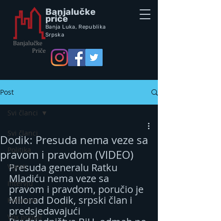
Banjalučke
priče
Banja Luka,
Republik
a
Srpska
Post
Svi članci
Svi članci
Dodik: Presuda nema veze sa
Politika
pravom i pravdom (VIDEO)
Presuda generalu Ratku 
Vijesti
Mladiću nema veze sa 
Intervju
pravom i pravdom, poručio je 
Milorad Dodik, srpski član i 
Kolumna
predsjedavajući 
Vox populi