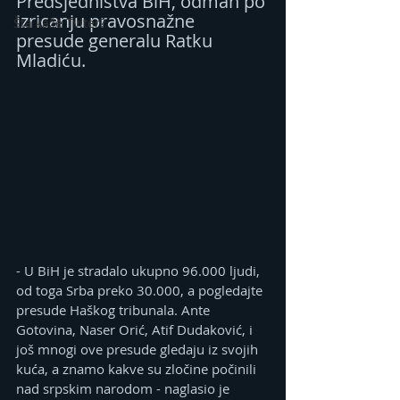
Predsjedništva BiH, odmah po 
izricanju pravosnažne 
Šta kaže Tviter?
presude generalu Ratku 
Mladiću.
- U BiH je stradalo ukupno 96.000 ljudi, 
od toga Srba preko 30.000, a pogledajte 
presude Haškog tribunala. Ante 
Gotovina, Naser Orić, Atif Dudaković, i 
još mnogi ove presude gledaju iz svojih 
kuća, a znamo kakve su zločine počinili 
nad srpskim narodom - naglasio je 