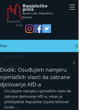
Banjalučke
priče
Banja Luka,
Republik
a
Srpska
Post
Svi članci
Svi članci
Dodik: Osuđujem namjeru
Politika
njemačkih vlasti da zabrane
Vijesti
djelovanje AfD-a
Osuđujem namjeru njemačkih vlasti da 
Intervju
zabrane djelovanje AfD-a, rekao je 
Kolumna
predsjednik Republike Srpske Milorad 
Dodik.
Vox populi