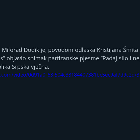
Milorad Dodik je, povodom odlaska Kristijana Šmita i
ks” objavio snimak partizanske pjesme “Padaj silo i ne
lika Srpska vječna.
tic.com/video/0d91a0_63f504c33184407381bc5ec9af7d9c2d/