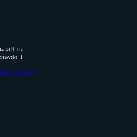
z BiH, na 
pravdo” i 
360p/mp4/file.mp