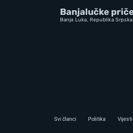
Banjalučke prič
Banja Luka,
Republik
a Srpska
Svi članci
Politika
Vijesti