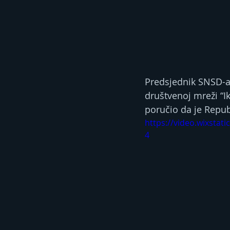
Predsjednik SNSD-a 
društvenoj mreži “I
poručio da je Repub
https://video.wixsta
4